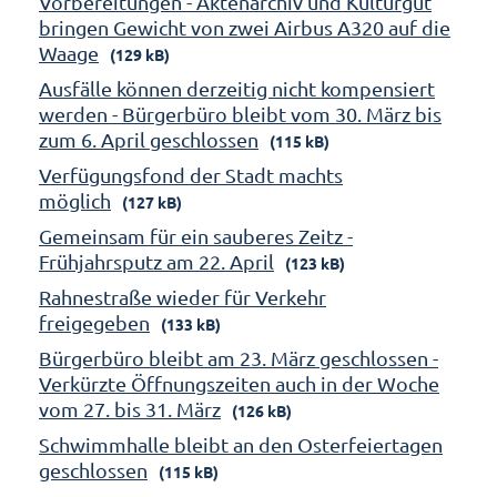
Vorbereitungen - Aktenarchiv und Kulturgut
bringen Gewicht von zwei Airbus A320 auf die
Waage
(129 kB)
Ausfälle können derzeitig nicht kompensiert
werden - Bürgerbüro bleibt vom 30. März bis
zum 6. April geschlossen
(115 kB)
Verfügungsfond der Stadt machts
möglich
(127 kB)
Gemeinsam für ein sauberes Zeitz -
Frühjahrsputz am 22. April
(123 kB)
Rahnestraße wieder für Verkehr
freigegeben
(133 kB)
Bürgerbüro bleibt am 23. März geschlossen -
Verkürzte Öffnungszeiten auch in der Woche
vom 27. bis 31. März
(126 kB)
Schwimmhalle bleibt an den Osterfeiertagen
geschlossen
(115 kB)