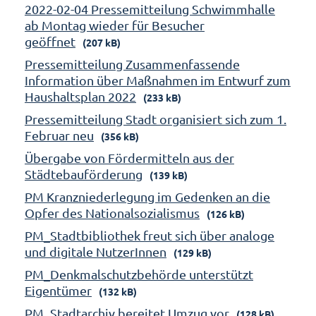
2022-02-04 Pressemitteilung Schwimmhalle
ab Montag wieder für Besucher
geöffnet
(207 kB)
Pressemitteilung Zusammenfassende
Information über Maßnahmen im Entwurf zum
Haushaltsplan 2022
(233 kB)
Pressemitteilung Stadt organisiert sich zum 1.
Februar neu
(356 kB)
Übergabe von Fördermitteln aus der
Städtebauförderung
(139 kB)
PM Kranzniederlegung im Gedenken an die
Opfer des Nationalsozialismus
(126 kB)
PM_Stadtbibliothek freut sich über analoge
und digitale NutzerInnen
(129 kB)
PM_Denkmalschutzbehörde unterstützt
Eigentümer
(132 kB)
PM_Stadtarchiv bereitet Umzug vor
(128 kB)