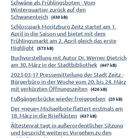
Schwäne als Frühlingsboten - Vom
Winterquartier zurück auf den
Schwanenteich
(430 kB)
Schlosspark Moritzburg Zeitz startet am 1.
April in die Saison und bietet mit dem
Frühlingsmarkt am 2. April gleich das erste
Highlight
(573 kB)
Buchvorstellung mit Autor Dr. Werner Dietrich
am 30. März in der Stadtbibliothek
(447 kB)
2023-03-17 Pressemitteilung der Stadt Zeitz -
Bürgerbüro in der Woche vom 20. bis 24. März
mit verkürzten Öffnungszeiten
(426 kB)
Fußgängerbrücke wieder freigegeben
(20 kB)
Der »neue« Michaelbote flattert erstmals am
18. März in die Briefkästen
(437 kB)
Ältestenrat tagt in außerordentlicher Sitzung
und bespricht weiteres Vorgehen zu den