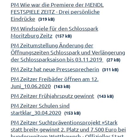
PM Wie war die Premiere der MENDL
FESTSPIELE ZEITZ - Drei persönliche
Eindrücke
(319 kB)
PM Windspiele für den Schlosspark
Moritzburg Zeitz
(157 kB)
PM Zeitumstellung Änderung der
Öffnungszeiten Schlosspark und Verlängerung
der Schlossparksaison bis 03.11.2019
(27 kB)
PM Zeitz hat neue Pressesprecherin
(311 kB)
PM Zeitzer Freibäder öffnen am 12.
Juni_10.06.2020
(163 kB)
PM Zeitzer Frühjahrsputz gewinnt
(143 kB)
PM Zeitzer Schulen sind
startklar_30.04.2020
(153 kB)
PM Zeitzer Suchtpräventionsprojekt »Stark
statt breit« gewinnt 2. Platz und 7.500 Euro bei
bundesweitem Wettbewerb - Offizieller Start