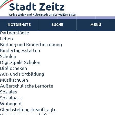
Stadt Zeitz
Zeitz - Die Kleinstadt
Willkommen in Zeitz!
Interview mit Oberbürgermeister Christian Thieme
Grüne Wohn- und Kulturstadt an der Weißen Elster
Zeitz - Stadt der Zukunft
NOTDIENSTE
SUCHE
MENÜ
Ortschaften
Partnerstädte
Leben
Bildung und Kinderbetreuung
Kindertagesstätten
Schulen
Digitalpakt Schulen
Bibliotheken
Aus- und Fortbildung
Musikschulen
Außerschulische Lernorte
Soziales
Sozialpass
Wohngeld
Gleichstellungsbeauftragte