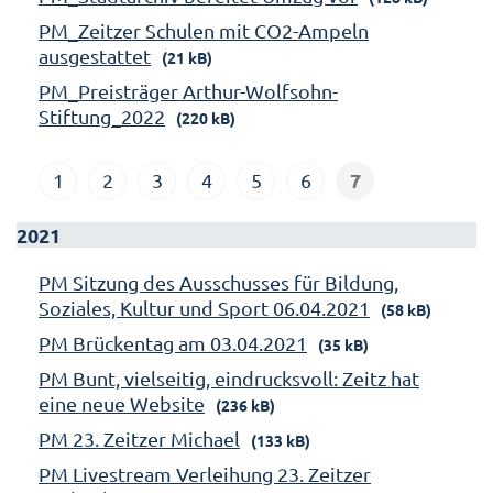
PM_Zeitzer Schulen mit CO2-Ampeln
ausgestattet
(21 kB)
PM_Preisträger Arthur-Wolfsohn-
Stiftung_2022
(220 kB)
7
1
2
3
4
5
6
2021
PM Sitzung des Ausschusses für Bildung,
Soziales, Kultur und Sport 06.04.2021
(58 kB)
PM Brückentag am 03.04.2021
(35 kB)
PM Bunt, vielseitig, eindrucksvoll: Zeitz hat
eine neue Website
(236 kB)
PM 23. Zeitzer Michael
(133 kB)
PM Livestream Verleihung 23. Zeitzer