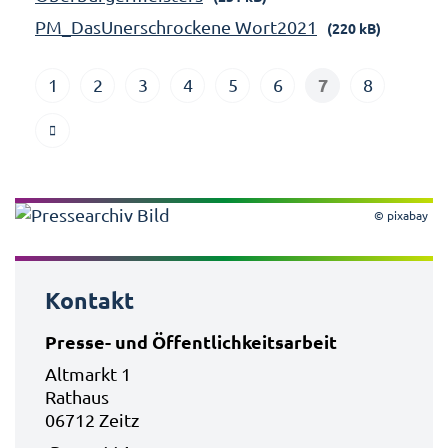
PM_DasUnerschrockene Wort2021
(220 kB)
7
1
2
3
4
5
6
8
© pixabay
Kontakt
Presse- und Öffentlichkeitsarbeit
Altmarkt 1
Rathaus
06712 Zeitz