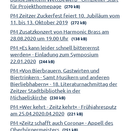
für Projekthomepage
(270 kB)
PM Zeitzer Zuckerfest feiert 10. Jubiläum vom
11. bis 13. Oktober 2019
(272 kB)
PM Zusatzkonzert von Harmonic Brass am
28.08.2020 um 19.00 Uhr
(138 kB)
PM »Es kann leider schnell bitterernst
werden« - Einladung zum Symposium
22.01.2020
(244 kB)
PM »Von Bierbrauern, Gastwirten und
Biertrinkern - Samt Musikern und anderen
Bierliebhabern« - 18. Literaturnachmittag der
Zeitzer Stadtbibliothek in der
Michaeliskirche
(230 kB)
PM »Wer kehrt - Zeitz kehrt« - Frühjahresputz
am 25.04.2020.04.2020
(221 kB)
PM »Zeitz schafft auch Corona« - Appell des
Oberbürgermeisters
(251 kB)