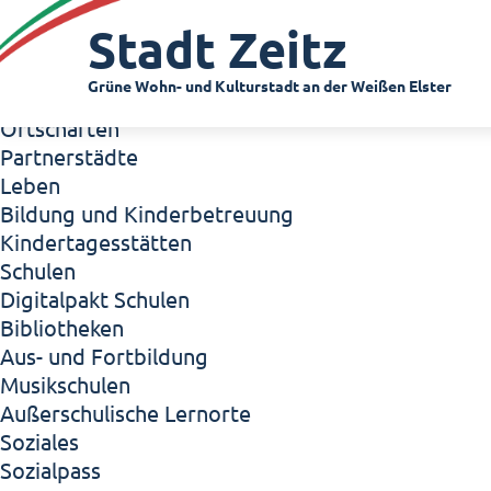
Zeitz - Die Kleinstadt
Stadt Zeitz
Willkommen in Zeitz!
Interview mit Oberbürgermeister Christian Thie
Grüne Wohn- und Kulturstadt an der Weißen Elster
Zeitz - Stadt der Zukunft
Ortschaften
Partnerstädte
Leben
Bildung und Kinderbetreuung
Kindertagesstätten
Schulen
Digitalpakt Schulen
Bibliotheken
Aus- und Fortbildung
Musikschulen
Außerschulische Lernorte
Soziales
Sozialpass