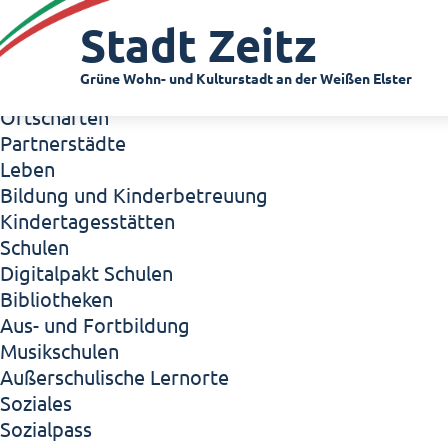
Zeitz - Die Kleinstadt
Stadt Zeitz
Willkommen in Zeitz!
Interview mit Oberbürgermeister Christian Thie
Grüne Wohn- und Kulturstadt an der Weißen Elster
Zeitz - Stadt der Zukunft
Ortschaften
Partnerstädte
Leben
Bildung und Kinderbetreuung
Kindertagesstätten
Schulen
Digitalpakt Schulen
Bibliotheken
Aus- und Fortbildung
Musikschulen
Außerschulische Lernorte
Soziales
Sozialpass