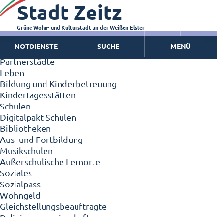
Stadt Zeitz
Zeitz - Die Kleinstadt
Willkommen in Zeitz!
Interview mit Oberbürgermeister Christian Thieme
Grüne Wohn- und Kulturstadt an der Weißen Elster
Zeitz - Stadt der Zukunft
NOTDIENSTE
SUCHE
MENÜ
Ortschaften
Partnerstädte
Leben
Bildung und Kinderbetreuung
Kindertagesstätten
Schulen
Digitalpakt Schulen
Bibliotheken
Aus- und Fortbildung
Musikschulen
Außerschulische Lernorte
Soziales
Sozialpass
Wohngeld
Gleichstellungsbeauftragte