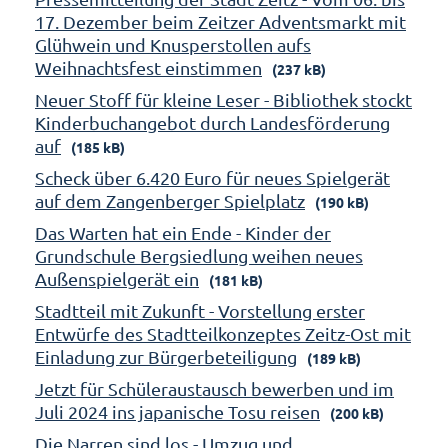
17. Dezember beim Zeitzer Adventsmarkt mit
Glühwein und Knusperstollen aufs
Weihnachtsfest einstimmen
(237 kB)
Neuer Stoff für kleine Leser - Bibliothek stockt
Kinderbuchangebot durch Landesförderung
auf
(185 kB)
Scheck über 6.420 Euro für neues Spielgerät
auf dem Zangenberger Spielplatz
(190 kB)
Das Warten hat ein Ende - Kinder der
Grundschule Bergsiedlung weihen neues
Außenspielgerät ein
(181 kB)
Stadtteil mit Zukunft - Vorstellung erster
Entwürfe des Stadtteilkonzeptes Zeitz-Ost mit
Einladung zur Bürgerbeteiligung
(189 kB)
Jetzt für Schüleraustausch bewerben und im
Juli 2024 ins japanische Tosu reisen
(200 kB)
Die Narren sind los - Umzug und