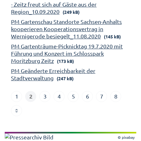
- Zeitz freut sich auf Gäste aus der
Region_10.09.2020
(249 kB)
PM Gartenschau Standorte Sachsen-Anhalts
kooperieren Kooperationsvertrag in
Wernigerode besiegelt_11.08.2020
(145 kB)
PM Gartenträume-Picknicktag 19.7.2020 mit
Führung und Konzert im Schlosspark
Moritzburg Zeitz
(173 kB)
PM Geänderte Erreichbarkeit der
Stadtverwaltung
(247 kB)
2
1
3
4
5
6
7
8
© pixabay