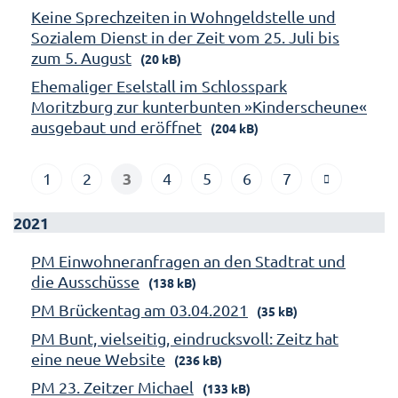
Keine Sprechzeiten in Wohngeldstelle und
Sozialem Dienst in der Zeit vom 25. Juli bis
zum 5. August
(20 kB)
Ehemaliger Eselstall im Schlosspark
Moritzburg zur kunterbunten »Kinderscheune«
ausgebaut und eröffnet
(204 kB)
3
1
2
4
5
6
7
2021
PM Einwohneranfragen an den Stadtrat und
die Ausschüsse
(138 kB)
PM Brückentag am 03.04.2021
(35 kB)
PM Bunt, vielseitig, eindrucksvoll: Zeitz hat
eine neue Website
(236 kB)
PM 23. Zeitzer Michael
(133 kB)