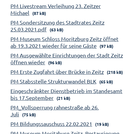
PM Livestream Verleihung 23. Zeitzer
Michael
(87 kB)
PM Sondersitzung des Stadtrates Zeitz
25.03.2021.pdf
(63 kB)
PM Museum Schloss Moritzburg Zeitz öffnet
ab 19.3.2021 wieder für seine Gäste
(97 kB)
PM Ausgewählte Einrichtungen der Stadt Zeitz
öffnen wieder
(96 kB)
PM Erste Zugfahrt über Brücke in Zeitz
(218 kB)
PM Stabsstelle Strukturwandel BLK
(65 kB)
Eingeschränkter Dienstbetrieb im Standesamt
bis 17.September
(21 kB)
PM_Vollsperrung rahnestraße ab 26.
Juli
(75 kB)
PM Bildungssauschuss 22.02.2021
(19 kB)
PM Museum Moritzburg Zeitz_Restaurierung