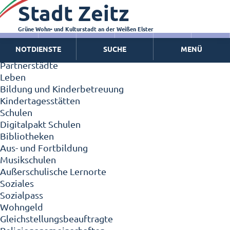
Stadt Zeitz
Zeitz - Die Kleinstadt
Willkommen in Zeitz!
Interview mit Oberbürgermeister Christian Thieme
Grüne Wohn- und Kulturstadt an der Weißen Elster
Zeitz - Stadt der Zukunft
NOTDIENSTE
SUCHE
MENÜ
Ortschaften
Partnerstädte
Leben
Bildung und Kinderbetreuung
Kindertagesstätten
Schulen
Digitalpakt Schulen
Bibliotheken
Aus- und Fortbildung
Musikschulen
Außerschulische Lernorte
Soziales
Sozialpass
Wohngeld
Gleichstellungsbeauftragte