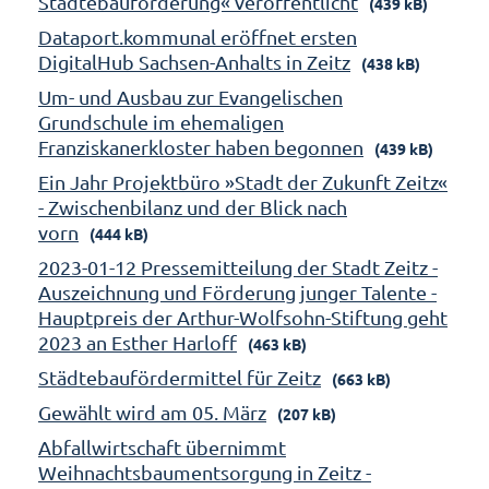
Städtebauförderung« veröffentlicht
(439 kB)
Dataport.kommunal eröffnet ersten
DigitalHub Sachsen-Anhalts in Zeitz
(438 kB)
Um- und Ausbau zur Evangelischen
Grundschule im ehemaligen
Franziskanerkloster haben begonnen
(439 kB)
Ein Jahr Projektbüro »Stadt der Zukunft Zeitz«
- Zwischenbilanz und der Blick nach
vorn
(444 kB)
2023-01-12 Pressemitteilung der Stadt Zeitz -
Auszeichnung und Förderung junger Talente -
Hauptpreis der Arthur-Wolfsohn-Stiftung geht
2023 an Esther Harloff
(463 kB)
Städtebaufördermittel für Zeitz
(663 kB)
Gewählt wird am 05. März
(207 kB)
Abfallwirtschaft übernimmt
Weihnachtsbaumentsorgung in Zeitz -