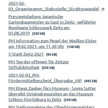
2021-02-
03_Organigramm_Stabsstelle_Strukturwandel
(158
Presseeinladung Japanische
Gartenbaumeister zu Gast in Zeitz - geführter
Rundgang Schlosspark Zeitz am
01.08.2019
(230 kB)
PM Information zum Pegel der Weißen Elster
am 19.02.2021, um 11.30 Uhr
(138 kB)
5 Stadt Zeitz 2021
(95 kB)
PM Tag der offenen Tür Zeitzer
Stiftsbibliothek
(535 kB)
2021-02-03_PM-
Fördermittelbescheid_Übergabe_MP
(492 kB)
PM Etwas Zauber fürs Museum - Sonja Sutter
übergibt Originalrequisiten an das Museum
Schloss Moritzburg in Zeitz
(230 kB)
PM Stellungnahme des Oberbürgermeisters