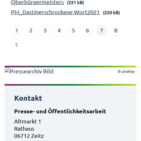
Oberbürgermeisters
(251 kB)
PM_DasUnerschrockene Wort2021
(220 kB)
7
1
2
3
4
5
6
8
© pixabay
Kontakt
Presse- und Öffentlichkeitsarbeit
Altmarkt 1
Rathaus
06712 Zeitz