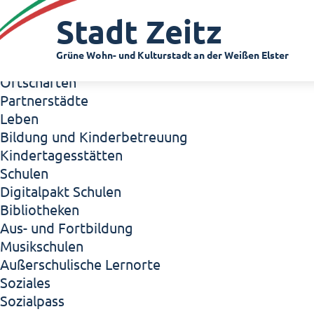
Zeitz - Die Kleinstadt
Stadt Zeitz
Willkommen in Zeitz!
Interview mit Oberbürgermeister Christian Thie
Grüne Wohn- und Kulturstadt an der Weißen Elster
Zeitz - Stadt der Zukunft
Ortschaften
Partnerstädte
Leben
Bildung und Kinderbetreuung
Kindertagesstätten
Schulen
Digitalpakt Schulen
Bibliotheken
Aus- und Fortbildung
Musikschulen
Außerschulische Lernorte
Soziales
Sozialpass