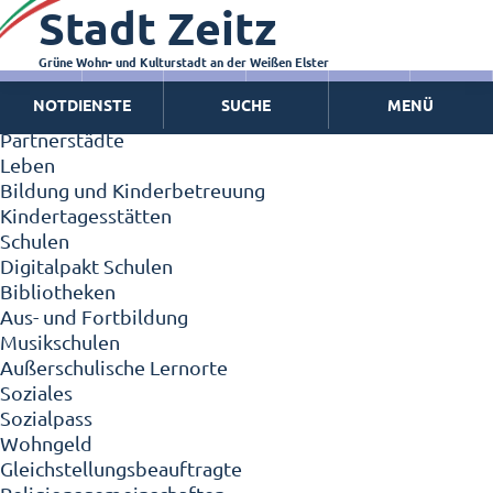
Stadt Zeitz
Zeitz - Die Kleinstadt
Willkommen in Zeitz!
Interview mit Oberbürgermeister Christian Thieme
Grüne Wohn- und Kulturstadt an der Weißen Elster
Zeitz - Stadt der Zukunft
NOTDIENSTE
SUCHE
MENÜ
Ortschaften
Partnerstädte
Leben
Bildung und Kinderbetreuung
Kindertagesstätten
Schulen
Digitalpakt Schulen
Bibliotheken
Aus- und Fortbildung
Musikschulen
Außerschulische Lernorte
Soziales
Sozialpass
Wohngeld
Gleichstellungsbeauftragte