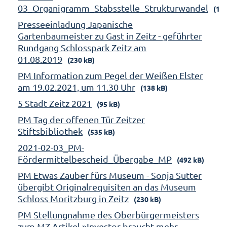
03_Organigramm_Stabsstelle_Strukturwandel
(158
Presseeinladung Japanische
Gartenbaumeister zu Gast in Zeitz - geführter
Rundgang Schlosspark Zeitz am
01.08.2019
(230 kB)
PM Information zum Pegel der Weißen Elster
am 19.02.2021, um 11.30 Uhr
(138 kB)
5 Stadt Zeitz 2021
(95 kB)
PM Tag der offenen Tür Zeitzer
Stiftsbibliothek
(535 kB)
2021-02-03_PM-
Fördermittelbescheid_Übergabe_MP
(492 kB)
PM Etwas Zauber fürs Museum - Sonja Sutter
übergibt Originalrequisiten an das Museum
Schloss Moritzburg in Zeitz
(230 kB)
PM Stellungnahme des Oberbürgermeisters
zum MZ-Artikel »Investor braucht mehr