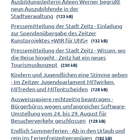
Ausbildungsleiterin Aileen Werner begrüßt
neun Auszubildende in der
Stadtverwaltung
(123 kB)
Pressemitteilung der Stadt Zeitz - Einladung
zur Spendenübergabe des Zeitzer
Kunstprojektes »WIR für UNS«
(132 kB)
Pressemitteilung der Stadt Zeitz - Wissen, wo
die Reise hingeht - Zeitz hat ein neues
Tourismuskonzept
(230 kB)
Kindern und Jugendlichen eine Stimme geben
- Im Zeitzer Jugendparlament MITwirken,
MITreden und MITentscheiden
(128 kB)
Ausweispapiere rechtzeitig beantragen -
Bürgerbüros wegen umfangreicher Software-
Umstellung vom 24. bis 29. August für
Besucherverkehr geschlossen
(128 kB)
Endlich Sommerferien - Ab in den Urlaub und
rein ins Ferienfreizeitvergnügen
(182 kB)