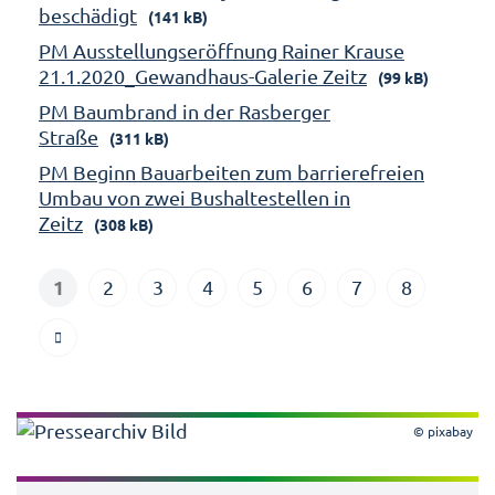
beschädigt
(141 kB)
PM Ausstellungseröffnung Rainer Krause
21.1.2020_Gewandhaus-Galerie Zeitz
(99 kB)
PM Baumbrand in der Rasberger
Straße
(311 kB)
PM Beginn Bauarbeiten zum barrierefreien
Umbau von zwei Bushaltestellen in
Zeitz
(308 kB)
1
2
3
4
5
6
7
8
© pixabay