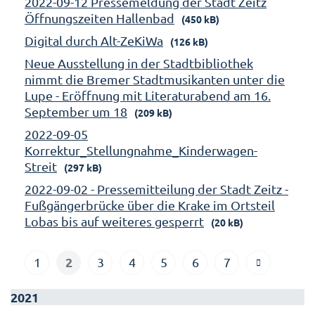
2022-09-12 Pressemeldung der Stadt Zeitz
Öffnungszeiten Hallenbad
(450 kB)
Digital durch Alt-ZeKiWa
(126 kB)
Neue Ausstellung in der Stadtbibliothek
nimmt die Bremer Stadtmusikanten unter die
Lupe - Eröffnung mit Literaturabend am 16.
September um 18
(209 kB)
2022-09-05
Korrektur_Stellungnahme_Kinderwagen-
Streit
(297 kB)
2022-09-02 - Pressemitteilung der Stadt Zeitz -
Fußgängerbrücke über die Krake im Ortsteil
Lobas bis auf weiteres gesperrt
(20 kB)
2
1
3
4
5
6
7
2021