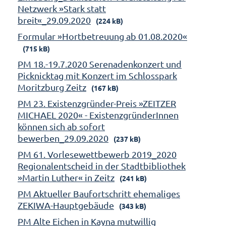
Netzwerk »Stark statt
breit«_29.09.2020
(224 kB)
Formular »Hortbetreuung ab 01.08.2020«
(715 kB)
PM 18.-19.7.2020 Serenadenkonzert und
Picknicktag mit Konzert im Schlosspark
Moritzburg Zeitz
(167 kB)
PM 23. Existenzgründer-Preis »ZEITZER
MICHAEL 2020« - ExistenzgründerInnen
können sich ab sofort
bewerben_29.09.2020
(237 kB)
PM 61. Vorlesewettbewerb 2019_2020
Regionalentscheid in der Stadtbibliothek
»Martin Luther« in Zeitz
(241 kB)
PM Aktueller Baufortschritt ehemaliges
ZEKIWA-Hauptgebäude
(343 kB)
PM Alte Eichen in Kayna mutwillig