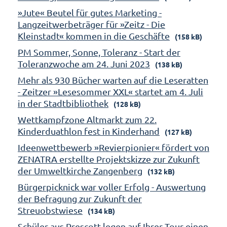
»Jute« Beutel für gutes Marketing -
Langzeitwerbeträger für »Zeitz - Die
Kleinstadt« kommen in die Geschäfte
(158 kB)
PM Sommer, Sonne, Toleranz - Start der
Toleranzwoche am 24. Juni 2023
(138 kB)
Mehr als 930 Bücher warten auf die Leseratten
- Zeitzer »Lesesommer XXL« startet am 4. Juli
in der Stadtbibliothek
(128 kB)
Wettkampfzone Altmarkt zum 22.
Kinderduathlon fest in Kinderhand
(127 kB)
Ideenwettbewerb »Revierpionier« fördert von
ZENATRA erstellte Projektskizze zur Zukunft
der Umweltkirche Zangenberg
(132 kB)
Bürgerpicknick war voller Erfolg - Auswertung
der Befragung zur Zukunft der
Streuobstwiese
(134 kB)
Schüler aus Prescott legen auf Ihrer Tour einen