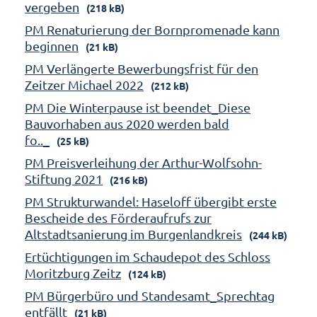
vergeben
(218 kB)
PM Renaturierung der Bornpromenade kann
beginnen
(21 kB)
PM Verlängerte Bewerbungsfrist für den
Zeitzer Michael 2022
(212 kB)
PM Die Winterpause ist beendet_Diese
Bauvorhaben aus 2020 werden bald
fo.._
(25 kB)
PM Preisverleihung der Arthur-Wolfsohn-
Stiftung 2021
(216 kB)
PM Strukturwandel: Haseloff übergibt erste
Bescheide des Förderaufrufs zur
Altstadtsanierung im Burgenlandkreis
(244 kB)
Ertüchtigungen im Schaudepot des Schloss
Moritzburg Zeitz
(124 kB)
PM Bürgerbüro und Standesamt_Sprechtag
entfällt
(21 kB)