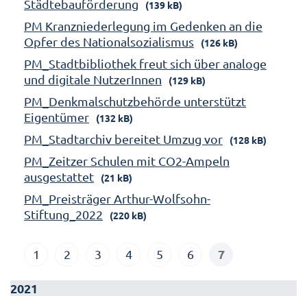
Städtebauförderung
(139 kB)
PM Kranzniederlegung im Gedenken an die
Opfer des Nationalsozialismus
(126 kB)
PM_Stadtbibliothek freut sich über analoge
und digitale NutzerInnen
(129 kB)
PM_Denkmalschutzbehörde unterstützt
Eigentümer
(132 kB)
PM_Stadtarchiv bereitet Umzug vor
(128 kB)
PM_Zeitzer Schulen mit CO2-Ampeln
ausgestattet
(21 kB)
PM_Preisträger Arthur-Wolfsohn-
Stiftung_2022
(220 kB)
7
1
2
3
4
5
6
2021