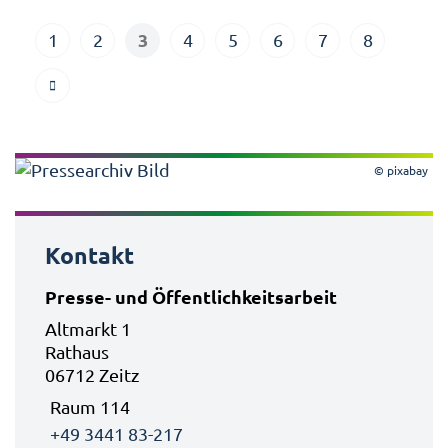
3
1
2
4
5
6
7
8
© pixabay
Kontakt
Presse- und Öffentlichkeitsarbeit
Altmarkt 1
Rathaus
06712 Zeitz
Raum 114
+49 3441 83-217