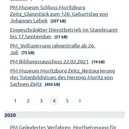
PM Museum Schloss Moritzburg
Zeitz_Glanzstück zum 120. Geburtstag von
Johannes Lebek
(207 kB)
Eingeschränkter Dienstbetrieb im Standesamt
bis 17.September
(21 kB)
PM_Vollsperrung rahnestraße ab 26.
Juli
(75 kB)
PM Bildungssauschuss 22.02.2021
(19 kB)
PM Museum Moritzburg Zeitz_Restaurierung
des Totenbildnisses des Herzogs Moritz von
Sachsen-Zeitz
(403 kB)
4
1
2
3
5
2020
PM Geändertes Verfahren_Hortbetreuung für