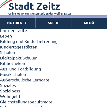
Stadt Zeitz
Zeitz - Die Kleinstadt
Willkommen in Zeitz!
Interview mit Oberbürgermeister Christian Thieme
Grüne Wohn- und Kulturstadt an der Weißen Elster
Zeitz - Stadt der Zukunft
NOTDIENSTE
SUCHE
MENÜ
Ortschaften
Partnerstädte
Leben
Bildung und Kinderbetreuung
Kindertagesstätten
Schulen
Digitalpakt Schulen
Bibliotheken
Aus- und Fortbildung
Musikschulen
Außerschulische Lernorte
Soziales
Sozialpass
Wohngeld
Gleichstellungsbeauftragte