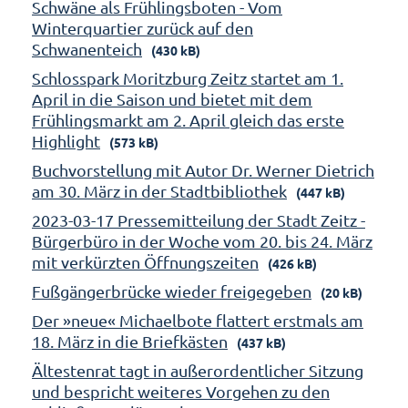
Schwäne als Frühlingsboten - Vom
Winterquartier zurück auf den
Schwanenteich
(430 kB)
Schlosspark Moritzburg Zeitz startet am 1.
April in die Saison und bietet mit dem
Frühlingsmarkt am 2. April gleich das erste
Highlight
(573 kB)
Buchvorstellung mit Autor Dr. Werner Dietrich
am 30. März in der Stadtbibliothek
(447 kB)
2023-03-17 Pressemitteilung der Stadt Zeitz -
Bürgerbüro in der Woche vom 20. bis 24. März
mit verkürzten Öffnungszeiten
(426 kB)
Fußgängerbrücke wieder freigegeben
(20 kB)
Der »neue« Michaelbote flattert erstmals am
18. März in die Briefkästen
(437 kB)
Ältestenrat tagt in außerordentlicher Sitzung
und bespricht weiteres Vorgehen zu den