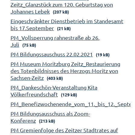
Zeitz_Glanzstück zum 120. Geburtstag von
Johannes Lebek
(207 kB)
Eingeschränkter Dienstbetrieb im Standesamt
bis 17.September
(21 kB)
PM_Vollsperrung rahnestraße ab 26.
Juli
(75 kB)
PM Bildungssauschuss 22.02.2021
(19 kB)
PM Museum Moritzburg Zeitz_Restaurierung
des Totenbildnisses des Herzogs Moritz von
Sachsen-Zeitz
(403 kB)
PM_Dankeschön-Veranstaltung Kita
Völkerfreundschaft
(129 kB)
PM_Benefizwochenende_vom_11._bis_12._Septe
PM Bildungsausschuss als Zoom-
Konferenz
(213 kB)
PM Gremienfolge des Zeitzer Stadtrates auf