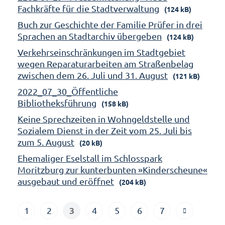
Fachkräfte für die Stadtverwaltung
(124 kB)
Buch zur Geschichte der Familie Prüfer in drei
Sprachen an Stadtarchiv übergeben
(124 kB)
Verkehrseinschränkungen im Stadtgebiet
wegen Reparaturarbeiten am Straßenbelag
zwischen dem 26. Juli und 31. August
(121 kB)
2022_07_30_Öffentliche
Bibliotheksführung
(158 kB)
Keine Sprechzeiten in Wohngeldstelle und
Sozialem Dienst in der Zeit vom 25. Juli bis
zum 5. August
(20 kB)
Ehemaliger Eselstall im Schlosspark
Moritzburg zur kunterbunten »Kinderscheune«
ausgebaut und eröffnet
(204 kB)
3
1
2
4
5
6
7