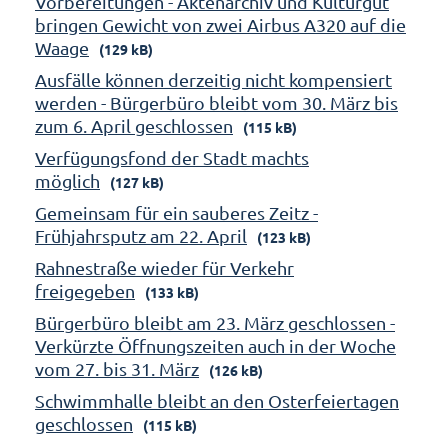
Vorbereitungen - Aktenarchiv und Kulturgut
bringen Gewicht von zwei Airbus A320 auf die
Waage
(129 kB)
Ausfälle können derzeitig nicht kompensiert
werden - Bürgerbüro bleibt vom 30. März bis
zum 6. April geschlossen
(115 kB)
Verfügungsfond der Stadt machts
möglich
(127 kB)
Gemeinsam für ein sauberes Zeitz -
Frühjahrsputz am 22. April
(123 kB)
Rahnestraße wieder für Verkehr
freigegeben
(133 kB)
Bürgerbüro bleibt am 23. März geschlossen -
Verkürzte Öffnungszeiten auch in der Woche
vom 27. bis 31. März
(126 kB)
Schwimmhalle bleibt an den Osterfeiertagen
geschlossen
(115 kB)