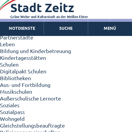
Stadt Zeitz
Zeitz - Die Kleinstadt
Willkommen in Zeitz!
Interview mit Oberbürgermeister Christian Thieme
Grüne Wohn- und Kulturstadt an der Weißen Elster
Zeitz - Stadt der Zukunft
NOTDIENSTE
SUCHE
MENÜ
Ortschaften
Partnerstädte
Leben
Bildung und Kinderbetreuung
Kindertagesstätten
Schulen
Digitalpakt Schulen
Bibliotheken
Aus- und Fortbildung
Musikschulen
Außerschulische Lernorte
Soziales
Sozialpass
Wohngeld
Gleichstellungsbeauftragte