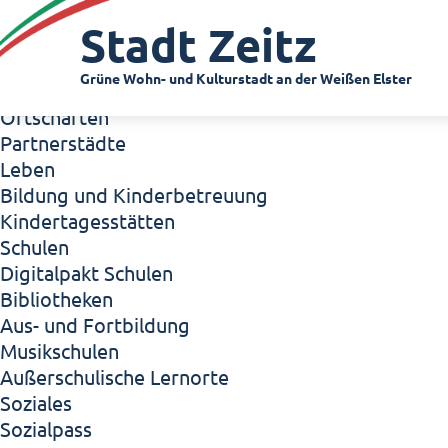
Zeitz - Die Kleinstadt
Stadt Zeitz
Willkommen in Zeitz!
Interview mit Oberbürgermeister Christian Thie
Grüne Wohn- und Kulturstadt an der Weißen Elster
Zeitz - Stadt der Zukunft
Ortschaften
Partnerstädte
Leben
Bildung und Kinderbetreuung
Kindertagesstätten
Schulen
Digitalpakt Schulen
Bibliotheken
Aus- und Fortbildung
Musikschulen
Außerschulische Lernorte
Soziales
Sozialpass