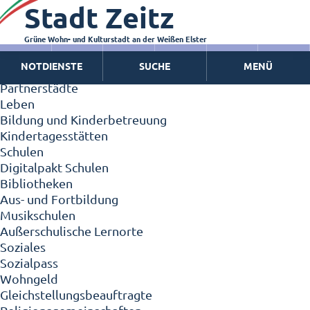
Stadt Zeitz
Zeitz - Die Kleinstadt
Willkommen in Zeitz!
Interview mit Oberbürgermeister Christian Thieme
Grüne Wohn- und Kulturstadt an der Weißen Elster
Zeitz - Stadt der Zukunft
NOTDIENSTE
SUCHE
MENÜ
Ortschaften
Partnerstädte
Leben
Bildung und Kinderbetreuung
Kindertagesstätten
Schulen
Digitalpakt Schulen
Bibliotheken
Aus- und Fortbildung
Musikschulen
Außerschulische Lernorte
Soziales
Sozialpass
Wohngeld
Gleichstellungsbeauftragte