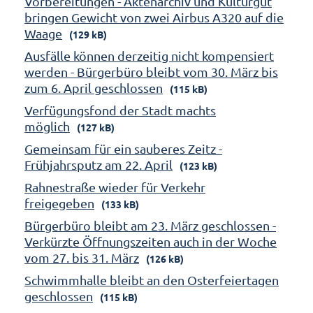
Vorbereitungen - Aktenarchiv und Kulturgut
bringen Gewicht von zwei Airbus A320 auf die
Waage
(129 kB)
Ausfälle können derzeitig nicht kompensiert
werden - Bürgerbüro bleibt vom 30. März bis
zum 6. April geschlossen
(115 kB)
Verfügungsfond der Stadt machts
möglich
(127 kB)
Gemeinsam für ein sauberes Zeitz -
Frühjahrsputz am 22. April
(123 kB)
Rahnestraße wieder für Verkehr
freigegeben
(133 kB)
Bürgerbüro bleibt am 23. März geschlossen -
Verkürzte Öffnungszeiten auch in der Woche
vom 27. bis 31. März
(126 kB)
Schwimmhalle bleibt an den Osterfeiertagen
geschlossen
(115 kB)