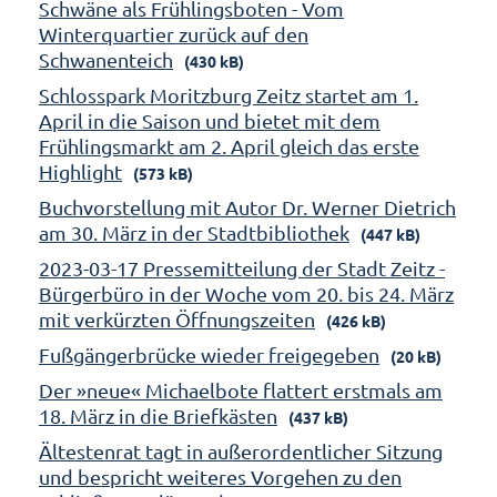
Schwäne als Frühlingsboten - Vom
Winterquartier zurück auf den
Schwanenteich
(430 kB)
Schlosspark Moritzburg Zeitz startet am 1.
April in die Saison und bietet mit dem
Frühlingsmarkt am 2. April gleich das erste
Highlight
(573 kB)
Buchvorstellung mit Autor Dr. Werner Dietrich
am 30. März in der Stadtbibliothek
(447 kB)
2023-03-17 Pressemitteilung der Stadt Zeitz -
Bürgerbüro in der Woche vom 20. bis 24. März
mit verkürzten Öffnungszeiten
(426 kB)
Fußgängerbrücke wieder freigegeben
(20 kB)
Der »neue« Michaelbote flattert erstmals am
18. März in die Briefkästen
(437 kB)
Ältestenrat tagt in außerordentlicher Sitzung
und bespricht weiteres Vorgehen zu den