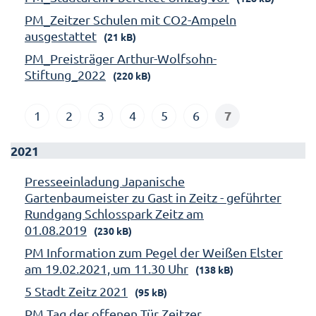
PM_Zeitzer Schulen mit CO2-Ampeln
ausgestattet
(21 kB)
PM_Preisträger Arthur-Wolfsohn-
Stiftung_2022
(220 kB)
7
1
2
3
4
5
6
2021
Presseeinladung Japanische
Gartenbaumeister zu Gast in Zeitz - geführter
Rundgang Schlosspark Zeitz am
01.08.2019
(230 kB)
PM Information zum Pegel der Weißen Elster
am 19.02.2021, um 11.30 Uhr
(138 kB)
5 Stadt Zeitz 2021
(95 kB)
PM Tag der offenen Tür Zeitzer