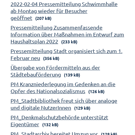
2022-02-04 Pressemitteilung Schwimmhalle
ab Montag wieder für Besucher
geöffnet
(207 kB)
Pressemitteilung Zusammenfassende
Information über Maßnahmen im Entwurf zum
Haushaltsplan 2022
(233 kB)
Pressemitteilung Stadt organisiert sich zum 1.
Februar neu
(356 kB)
Übergabe von Fördermitteln aus der
Städtebauförderung
(139 kB)
PM Kranzniederlegung im Gedenken an die
Opfer des Nationalsozialismus
(126 kB)
PM_Stadtbibliothek freut sich über analoge
und digitale NutzerInnen
(129 kB)
PM_Denkmalschutzbehörde unterstützt
Eigentümer
(132 kB)
PM_Stadtarchiv bereitet Umzug vor
(128 kB)