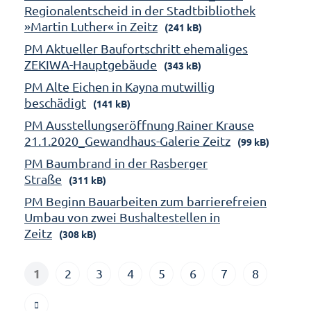
Regionalentscheid in der Stadtbibliothek
»Martin Luther« in Zeitz
(241 kB)
PM Aktueller Baufortschritt ehemaliges
ZEKIWA-Hauptgebäude
(343 kB)
PM Alte Eichen in Kayna mutwillig
beschädigt
(141 kB)
PM Ausstellungseröffnung Rainer Krause
21.1.2020_Gewandhaus-Galerie Zeitz
(99 kB)
PM Baumbrand in der Rasberger
Straße
(311 kB)
PM Beginn Bauarbeiten zum barrierefreien
Umbau von zwei Bushaltestellen in
Zeitz
(308 kB)
1
2
3
4
5
6
7
8