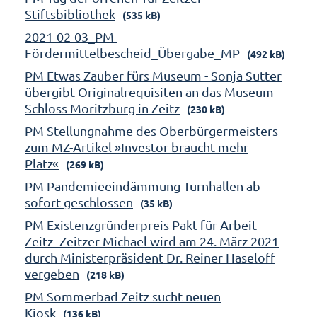
Stiftsbibliothek
(535 kB)
2021-02-03_PM-
Fördermittelbescheid_Übergabe_MP
(492 kB)
PM Etwas Zauber fürs Museum - Sonja Sutter
übergibt Originalrequisiten an das Museum
Schloss Moritzburg in Zeitz
(230 kB)
PM Stellungnahme des Oberbürgermeisters
zum MZ-Artikel »Investor braucht mehr
Platz«
(269 kB)
PM Pandemieeindämmung Turnhallen ab
sofort geschlossen
(35 kB)
PM Existenzgründerpreis Pakt für Arbeit
Zeitz_Zeitzer Michael wird am 24. März 2021
durch Ministerpräsident Dr. Reiner Haseloff
vergeben
(218 kB)
PM Sommerbad Zeitz sucht neuen
Kiosk
(136 kB)