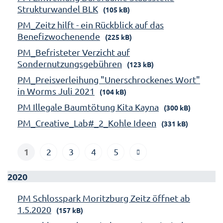
Strukturwandel BLK
(105 kB)
PM_Zeitz hilft - ein Rückblick auf das
Benefizwochenende
(225 kB)
PM_Befristeter Verzicht auf
Sondernutzungsgebühren
(123 kB)
PM_Preisverleihung "Unerschrockenes Wort"
in Worms Juli 2021
(104 kB)
PM Illegale Baumtötung Kita Kayna
(300 kB)
PM_Creative_Lab#_2_Kohle Ideen
(331 kB)
1
2
3
4
5
2020
PM Schlosspark Moritzburg Zeitz öffnet ab
1.5.2020
(157 kB)