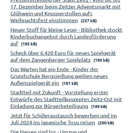
17. Dezember beim Zeitzer Adventsmarkt mit
Glühwein und Knusperstollen aufs
Weihnachtsfest einstimmen
(237 kB)
Neuer Stoff für kleine Leser - Bibliothek stockt
Kinderbuchangebot durch Landesförderung
auf
(185 kB)
Scheck über 6.420 Euro für neues Spielgerät
auf dem Zangenberger Spielplatz
(190 kB)
Das Warten hat ein Ende - Kinder der
Grundschule Bergsiedlung weihen neues
Außenspielgerät ein
(181 kB)
Stadtteil mit Zukunft - Vorstellung erster
Entwürfe des Stadtteilkonzeptes Zeitz-Ost mit
Einladung zur Bürgerbeteiligung
(189 kB)
Jetzt für Schüleraustausch bewerben und im
Juli 2024 ins japanische Tosu reisen
(200 kB)
Die Narren sind los - Umzug und