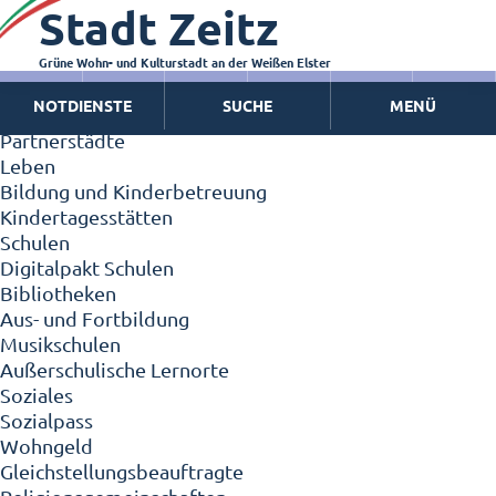
Stadt Zeitz
Zeitz - Die Kleinstadt
Willkommen in Zeitz!
Interview mit Oberbürgermeister Christian Thieme
Grüne Wohn- und Kulturstadt an der Weißen Elster
Zeitz - Stadt der Zukunft
NOTDIENSTE
SUCHE
MENÜ
Ortschaften
Partnerstädte
Leben
Bildung und Kinderbetreuung
Kindertagesstätten
Schulen
Digitalpakt Schulen
Bibliotheken
Aus- und Fortbildung
Musikschulen
Außerschulische Lernorte
Soziales
Sozialpass
Wohngeld
Gleichstellungsbeauftragte