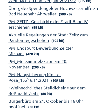
Weihnachten und Neujahr 2021/22
(229 kB)
Übergabe Spendengelder Hochwasserhilfe an
Bad Neuenahr-Ahrweiler
(388 kB)
PM_ZEITZ - Geschichte der Stadt Band IV
erschienen
(88 kB)
Aktuelle Regelungen der Stadt Zeitz zum
Pandemiegeschehen
(105 kB)
PM_Endspurt Bewerbung Zeitzer
Michael
(428 kB)
PM_Müllsammelaktion am 20.
November
(205 kB)
PM_Hangsicherung Kloster
Posa_15./16.11.2021
(109 kB)
»Weihnachtliches Stelldichein« auf dem
Roßmarkt Zeitz
(80 kB)
Bürgerbüro am 21. Oktober bis 16 Uhr
geöffnet
(20 kB)