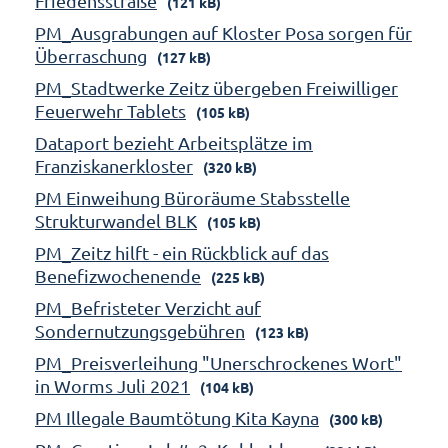
Friedensstraße
(121 kB)
PM_Ausgrabungen auf Kloster Posa sorgen für
Überraschung
(127 kB)
PM_Stadtwerke Zeitz übergeben Freiwilliger
Feuerwehr Tablets
(105 kB)
Dataport bezieht Arbeitsplätze im
Franziskanerkloster
(320 kB)
PM Einweihung Büroräume Stabsstelle
Strukturwandel BLK
(105 kB)
PM_Zeitz hilft - ein Rückblick auf das
Benefizwochenende
(225 kB)
PM_Befristeter Verzicht auf
Sondernutzungsgebühren
(123 kB)
PM_Preisverleihung "Unerschrockenes Wort"
in Worms Juli 2021
(104 kB)
PM Illegale Baumtötung Kita Kayna
(300 kB)