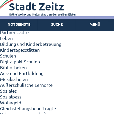
Stadt Zeitz
Zeitz - Die Kleinstadt
Willkommen in Zeitz!
Interview mit Oberbürgermeister Christian Thieme
Grüne Wohn- und Kulturstadt an der Weißen Elster
Zeitz - Stadt der Zukunft
NOTDIENSTE
SUCHE
MENÜ
Ortschaften
Partnerstädte
Leben
Bildung und Kinderbetreuung
Kindertagesstätten
Schulen
Digitalpakt Schulen
Bibliotheken
Aus- und Fortbildung
Musikschulen
Außerschulische Lernorte
Soziales
Sozialpass
Wohngeld
Gleichstellungsbeauftragte