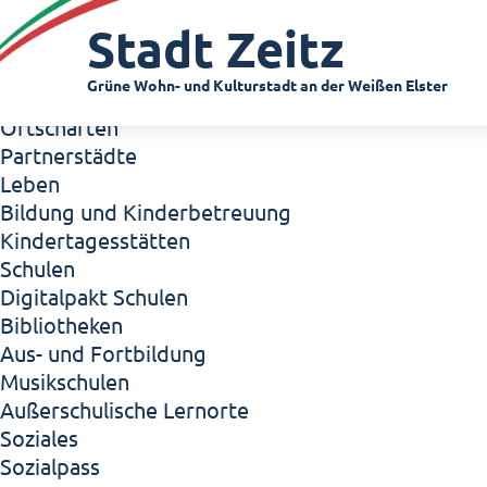
Zeitz - Die Kleinstadt
Stadt Zeitz
Willkommen in Zeitz!
Interview mit Oberbürgermeister Christian Thie
Grüne Wohn- und Kulturstadt an der Weißen Elster
Zeitz - Stadt der Zukunft
Ortschaften
Partnerstädte
Leben
Bildung und Kinderbetreuung
Kindertagesstätten
Schulen
Digitalpakt Schulen
Bibliotheken
Aus- und Fortbildung
Musikschulen
Außerschulische Lernorte
Soziales
Sozialpass