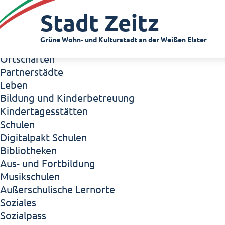
Zeitz - Die Kleinstadt
Stadt Zeitz
Willkommen in Zeitz!
Interview mit Oberbürgermeister Christian Thie
Grüne Wohn- und Kulturstadt an der Weißen Elster
Zeitz - Stadt der Zukunft
Ortschaften
Partnerstädte
Leben
Bildung und Kinderbetreuung
Kindertagesstätten
Schulen
Digitalpakt Schulen
Bibliotheken
Aus- und Fortbildung
Musikschulen
Außerschulische Lernorte
Soziales
Sozialpass