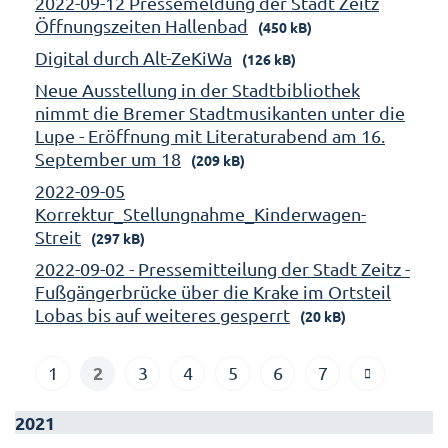
2022-09-12 Pressemeldung der Stadt Zeitz
Öffnungszeiten Hallenbad
(450 kB)
Digital durch Alt-ZeKiWa
(126 kB)
Neue Ausstellung in der Stadtbibliothek
nimmt die Bremer Stadtmusikanten unter die
Lupe - Eröffnung mit Literaturabend am 16.
September um 18
(209 kB)
2022-09-05
Korrektur_Stellungnahme_Kinderwagen-
Streit
(297 kB)
2022-09-02 - Pressemitteilung der Stadt Zeitz -
Fußgängerbrücke über die Krake im Ortsteil
Lobas bis auf weiteres gesperrt
(20 kB)
2
1
3
4
5
6
7
2021