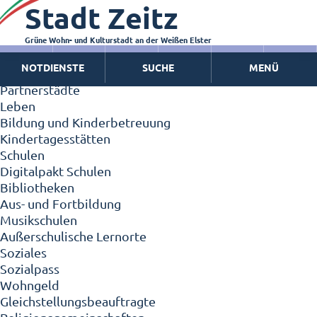
Stadt Zeitz
Zeitz - Die Kleinstadt
Willkommen in Zeitz!
Interview mit Oberbürgermeister Christian Thieme
Grüne Wohn- und Kulturstadt an der Weißen Elster
Zeitz - Stadt der Zukunft
NOTDIENSTE
SUCHE
MENÜ
Ortschaften
Partnerstädte
Leben
Bildung und Kinderbetreuung
Kindertagesstätten
Schulen
Digitalpakt Schulen
Bibliotheken
Aus- und Fortbildung
Musikschulen
Außerschulische Lernorte
Soziales
Sozialpass
Wohngeld
Gleichstellungsbeauftragte