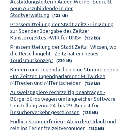
Ausbildungsleiterin Aileen Werner begrüßt
neun Auszubildende in der
Stadtverwaltung
(123 kB)
Pressemitteilung der Stadt Zeitz - Einladung
zur Spendenübergabe des Zeitzer
Kunstprojektes »WIR für UNS«
(132 kB)
Pressemitteilung der Stadt Zeitz - Wissen, wo
die Reise hingeht - Zeitz hat ein neues
Tourismuskonzept
(230 kB)
Kindern und Jugendlichen eine Stimme geben
- Im Zeitzer Jugendparlament MITwirken,
MITreden und MITentscheiden
(128 kB)
Ausweispapiere rechtzeitig beantragen -
Bürgerbüros wegen umfangreicher Software-
Umstellung vom 24. bis 29. August für
Besucherverkehr geschlossen
(128 kB)
Endlich Sommerferien - Ab in den Urlaub und
rein ins Ferienfreizeitvergnügen
(182 kB)