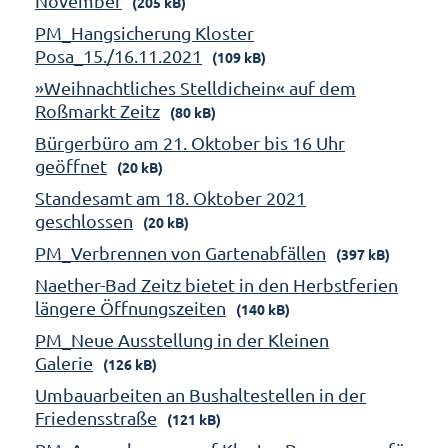
November
(205 kB)
PM_Hangsicherung Kloster
Posa_15./16.11.2021
(109 kB)
»Weihnachtliches Stelldichein« auf dem
Roßmarkt Zeitz
(80 kB)
Bürgerbüro am 21. Oktober bis 16 Uhr
geöffnet
(20 kB)
Standesamt am 18. Oktober 2021
geschlossen
(20 kB)
PM_Verbrennen von Gartenabfällen
(397 kB)
Naether-Bad Zeitz bietet in den Herbstferien
längere Öffnungszeiten
(140 kB)
PM_Neue Ausstellung in der Kleinen
Galerie
(126 kB)
Umbauarbeiten an Bushaltestellen in der
Friedensstraße
(121 kB)