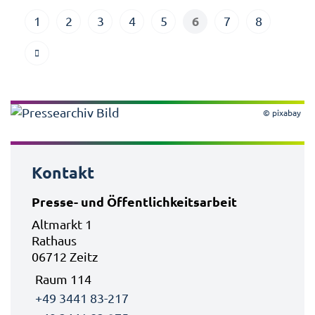
6
1
2
3
4
5
7
8
© pixabay
Kontakt
Presse- und Öffentlichkeitsarbeit
Altmarkt 1
Rathaus
06712 Zeitz
Raum 114
+49 3441 83-217