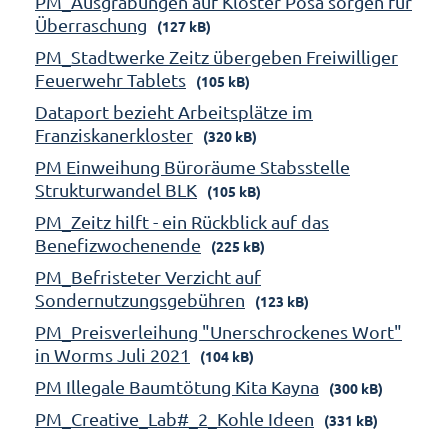
PM_Ausgrabungen auf Kloster Posa sorgen für
Überraschung
(127 kB)
PM_Stadtwerke Zeitz übergeben Freiwilliger
Feuerwehr Tablets
(105 kB)
Dataport bezieht Arbeitsplätze im
Franziskanerkloster
(320 kB)
PM Einweihung Büroräume Stabsstelle
Strukturwandel BLK
(105 kB)
PM_Zeitz hilft - ein Rückblick auf das
Benefizwochenende
(225 kB)
PM_Befristeter Verzicht auf
Sondernutzungsgebühren
(123 kB)
PM_Preisverleihung "Unerschrockenes Wort"
in Worms Juli 2021
(104 kB)
PM Illegale Baumtötung Kita Kayna
(300 kB)
PM_Creative_Lab#_2_Kohle Ideen
(331 kB)