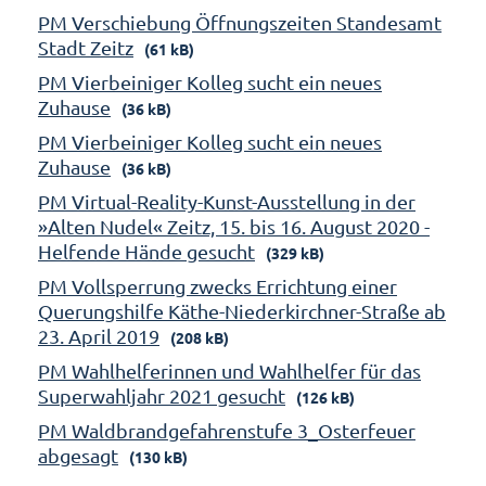
PM Verschiebung Öffnungszeiten Standesamt
Stadt Zeitz
(61 kB)
PM Vierbeiniger Kolleg sucht ein neues
Zuhause
(36 kB)
PM Vierbeiniger Kolleg sucht ein neues
Zuhause
(36 kB)
PM Virtual-Reality-Kunst-Ausstellung in der
»Alten Nudel« Zeitz, 15. bis 16. August 2020 -
Helfende Hände gesucht
(329 kB)
PM Vollsperrung zwecks Errichtung einer
Querungshilfe Käthe-Niederkirchner-Straße ab
23. April 2019
(208 kB)
PM Wahlhelferinnen und Wahlhelfer für das
Superwahljahr 2021 gesucht
(126 kB)
PM Waldbrandgefahrenstufe 3_Osterfeuer
abgesagt
(130 kB)