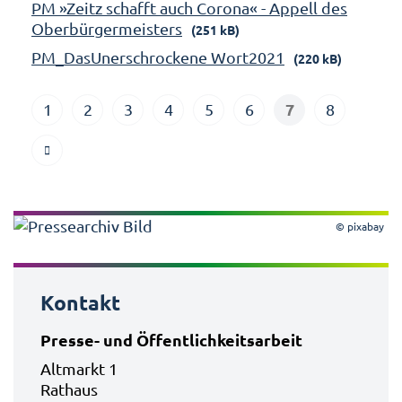
PM »Zeitz schafft auch Corona« - Appell des
Oberbürgermeisters
(251 kB)
PM_DasUnerschrockene Wort2021
(220 kB)
7
1
2
3
4
5
6
8
© pixabay
Kontakt
Presse- und Öffentlichkeitsarbeit
Altmarkt 1
Rathaus