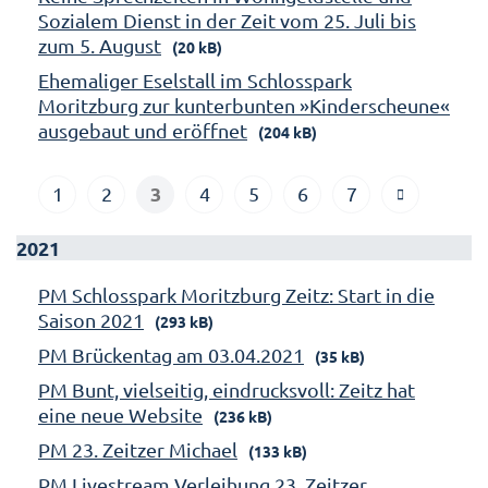
Sozialem Dienst in der Zeit vom 25. Juli bis
zum 5. August
(20 kB)
Ehemaliger Eselstall im Schlosspark
Moritzburg zur kunterbunten »Kinderscheune«
ausgebaut und eröffnet
(204 kB)
3
1
2
4
5
6
7
2021
PM Schlosspark Moritzburg Zeitz: Start in die
Saison 2021
(293 kB)
PM Brückentag am 03.04.2021
(35 kB)
PM Bunt, vielseitig, eindrucksvoll: Zeitz hat
eine neue Website
(236 kB)
PM 23. Zeitzer Michael
(133 kB)
PM Livestream Verleihung 23. Zeitzer