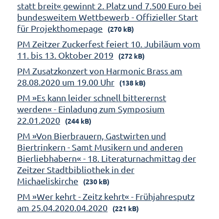
statt breit« gewinnt 2. Platz und 7.500 Euro bei
bundesweitem Wettbewerb - Offizieller Start
für Projekthomepage
(270 kB)
PM Zeitzer Zuckerfest feiert 10. Jubiläum vom
11. bis 13. Oktober 2019
(272 kB)
PM Zusatzkonzert von Harmonic Brass am
28.08.2020 um 19.00 Uhr
(138 kB)
PM »Es kann leider schnell bitterernst
werden« - Einladung zum Symposium
22.01.2020
(244 kB)
PM »Von Bierbrauern, Gastwirten und
Biertrinkern - Samt Musikern und anderen
Bierliebhabern« - 18. Literaturnachmittag der
Zeitzer Stadtbibliothek in der
Michaeliskirche
(230 kB)
PM »Wer kehrt - Zeitz kehrt« - Frühjahresputz
am 25.04.2020.04.2020
(221 kB)