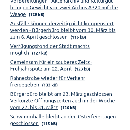
Vorbereitungen - Aktenarchiv und Kulturgut
bringen Gewicht von zwei Airbus A320 auf die
Waage
(129 kB)
Ausfälle können derzeitig nicht kompensiert
werden - Bürgerbüro bleibt vom 30. März bis
zum 6. April geschlossen
(115 kB)
Verfügungsfond der Stadt machts
möglich
(127 kB)
Gemeinsam für ein sauberes Zeitz -
Frühjahrsputz am 22. April
(123 kB)
Rahnestraße wieder für Verkehr
freigegeben
(133 kB)
Bürgerbüro bleibt am 23. März geschlossen -
Verkürzte Öffnungszeiten auch in der Woche
vom 27. bis 31. März
(126 kB)
Schwimmhalle bleibt an den Osterfeiertagen
geschlossen
(115 kB)