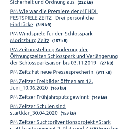
Sicherheit und Ordnung aus
(222 kB)
PM Wie war die Premiere der MENDL
FESTSPIELE ZEITZ - Drei persönliche
Eindrücke
(319 kB)
PM Windspiele für den Schlosspark
Moritzburg Zeitz
(157 kB)
PM Zeitumstellung Änderung der
Öffnungszeiten Schlosspark und Verlängerung
der Schlossparksaison bis 03.11.2019
(27 kB)
PM Zeitz hat neue Pressesprecherin
(311 kB)
PM Zeitzer Freibäder öffnen am 12.
Juni_10.06.2020
(163 kB)
PM Zeitzer Frühjahrsputz gewinnt
(143 kB)
PM Zeitzer Schulen sind
startklar_30.04.2020
(153 kB)
PM Zeitzer Suchtpräventionsprojekt »Stark
statt breit« gewinnt 2. Platz und 7.500 Euro bei