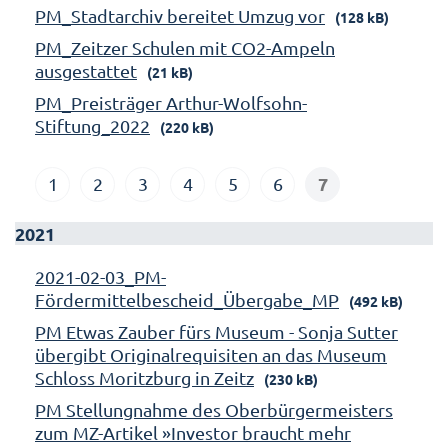
PM_Stadtarchiv bereitet Umzug vor
(128 kB)
PM_Zeitzer Schulen mit CO2-Ampeln
ausgestattet
(21 kB)
PM_Preisträger Arthur-Wolfsohn-
Stiftung_2022
(220 kB)
7
1
2
3
4
5
6
2021
2021-02-03_PM-
Fördermittelbescheid_Übergabe_MP
(492 kB)
PM Etwas Zauber fürs Museum - Sonja Sutter
übergibt Originalrequisiten an das Museum
Schloss Moritzburg in Zeitz
(230 kB)
PM Stellungnahme des Oberbürgermeisters
zum MZ-Artikel »Investor braucht mehr