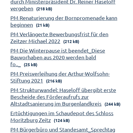
durch Ministerpräsident Dr. Reiner Haseloff
vergeben
(218 kB)
PM Renaturierung der Bornpromenade kann
beginnen
(21 kB)
PM Verlängerte Bewerbungsfrist für den
Zeitzer Michael 2022
(212 kB)
PM Die Winterpause ist beendet_Diese
Bauvorhaben aus 2020 werden bald
fo.._
(25 kB)
PM Preisverleihung der Arthur-Wolfsohn-
Stiftung 2021
(216 kB)
PM Strukturwandel: Haseloff übergibt erste
Bescheide des Förderaufrufs zur
Altstadtsanierung im Burgenlandkreis
(244 kB)
Ertüchtigungen im Schaudepot des Schloss
Moritzburg Zeitz
(124 kB)
PM Bürgerbüro und Standesamt_Sprechtag