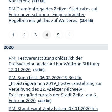
Konferenz
(213 kB)
PM Gremienfolge des Zeitzer Stadtrates auf
Februar verschoben - Eingeschränkter
Regelbetrieb gilt bis auf Weiteres
(234 kB)
4
1
2
3
5
2020
PM_Festveranstaltung anlässlich der
Preisverleihung der Arthur Wolfohn-Stiftung
12.01.2020
(28 kB)
PM_Sperrfrist_06.02.2020 19.30 Uhr
_PreisträgerInnen 2019_Festveranstaltung zur
Verleihung des 22. »Zeitzer Michael« -
Existenzgründerpreis der Stadt Zeitz - am 6.
Februar 2020
(463 kB)
PM_Standesamt Zeitz hat am 07.01.2020 bis