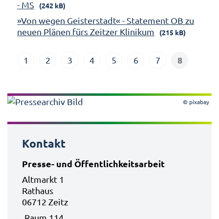
- MS
(242 kB)
»Von wegen Geisterstadt« - Statement OB zu
neuen Plänen fürs Zeitzer Klinikum
(215 kB)
8
1
2
3
4
5
6
7
© pixabay
Kontakt
Presse- und Öffentlichkeitsarbeit
Altmarkt 1
Rathaus
06712 Zeitz
Raum 114