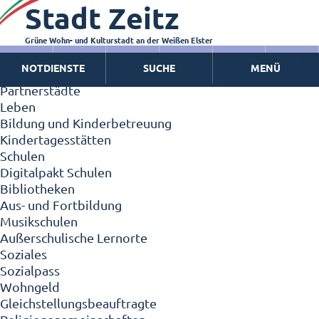
Stadt Zeitz
Zeitz - Die Kleinstadt
Willkommen in Zeitz!
Interview mit Oberbürgermeister Christian Thieme
Grüne Wohn- und Kulturstadt an der Weißen Elster
Zeitz - Stadt der Zukunft
NOTDIENSTE
SUCHE
MENÜ
Ortschaften
Partnerstädte
Leben
Bildung und Kinderbetreuung
Kindertagesstätten
Schulen
Digitalpakt Schulen
Bibliotheken
Aus- und Fortbildung
Musikschulen
Außerschulische Lernorte
Soziales
Sozialpass
Wohngeld
Gleichstellungsbeauftragte