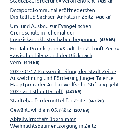
Städtebauförderung« veröffentlicht
(439 kB)
Dataport.kommunal eröffnet ersten
DigitalHub Sachsen-Anhalts in Zeitz
(438 kB)
Um- und Ausbau zur Evangelischen
Grundschule im ehemaligen
Franziskanerkloster haben begonnen
(439 kB)
Ein Jahr Projektbüro »Stadt der Zukunft Zeitz«
- Zwischenbilanz und der Blick nach
vorn
(444 kB)
2023-01-12 Pressemitteilung der Stadt Zeitz -
Auszeichnung und Förderung junger Talente -
Hauptpreis der Arthur-Wolfsohn-Stiftung geht
2023 an Esther Harloff
(463 kB)
Städtebaufördermittel für Zeitz
(663 kB)
Gewählt wird am 05. März
(207 kB)
Abfallwirtschaft übernimmt
Weihnachtsbaumentsorgung in Zeitz -