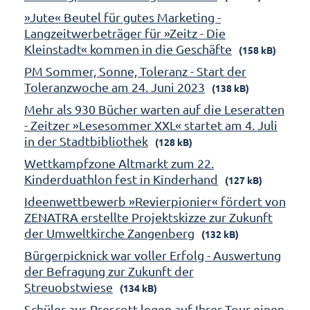
»Jute« Beutel für gutes Marketing -
Langzeitwerbeträger für »Zeitz - Die
Kleinstadt« kommen in die Geschäfte
(158 kB)
PM Sommer, Sonne, Toleranz - Start der
Toleranzwoche am 24. Juni 2023
(138 kB)
Mehr als 930 Bücher warten auf die Leseratten
- Zeitzer »Lesesommer XXL« startet am 4. Juli
in der Stadtbibliothek
(128 kB)
Wettkampfzone Altmarkt zum 22.
Kinderduathlon fest in Kinderhand
(127 kB)
Ideenwettbewerb »Revierpionier« fördert von
ZENATRA erstellte Projektskizze zur Zukunft
der Umweltkirche Zangenberg
(132 kB)
Bürgerpicknick war voller Erfolg - Auswertung
der Befragung zur Zukunft der
Streuobstwiese
(134 kB)
Schüler aus Prescott legen auf Ihrer Tour einen