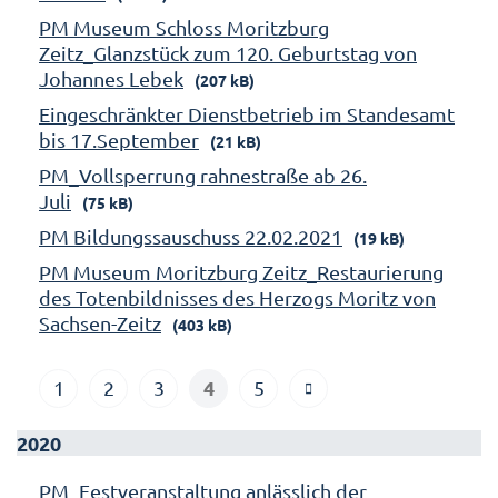
PM Museum Schloss Moritzburg
Zeitz_Glanzstück zum 120. Geburtstag von
Johannes Lebek
(207 kB)
Eingeschränkter Dienstbetrieb im Standesamt
bis 17.September
(21 kB)
PM_Vollsperrung rahnestraße ab 26.
Juli
(75 kB)
PM Bildungssauschuss 22.02.2021
(19 kB)
PM Museum Moritzburg Zeitz_Restaurierung
des Totenbildnisses des Herzogs Moritz von
Sachsen-Zeitz
(403 kB)
4
1
2
3
5
2020
PM_Festveranstaltung anlässlich der