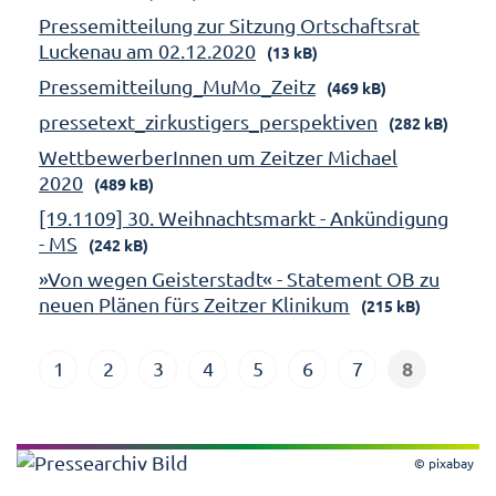
Pressemitteilung zur Sitzung Ortschaftsrat
Luckenau am 02.12.2020
(13 kB)
Pressemitteilung_MuMo_Zeitz
(469 kB)
pressetext_zirkustigers_perspektiven
(282 kB)
WettbewerberInnen um Zeitzer Michael
2020
(489 kB)
[19.1109] 30. Weihnachtsmarkt - Ankündigung
- MS
(242 kB)
»Von wegen Geisterstadt« - Statement OB zu
neuen Plänen fürs Zeitzer Klinikum
(215 kB)
8
1
2
3
4
5
6
7
© pixabay