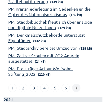
Städtebauförderung
(139 kB)
PM Kranzniederlegung im Gedenken an die
Opfer des Nationalsozialismus
(126 kB)
PM_Stadtbibliothek freut sich über analoge
und digitale NutzerInnen
(129 kB)
PM_Denkmalschutzbehörde unterstützt
Eigentümer
(132 kB)
PM_Stadtarchiv bereitet Umzug vor
(128 kB)
PM_Zeitzer Schulen mit CO2-Ampeln
ausgestattet
(21 kB)
PM_Preisträger Arthur-Wolfsohn-
Stiftung_2022
(220 kB)
7
1
2
3
4
5
6
2021