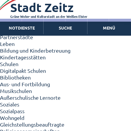
Stadt Zeitz
Zeitz - Die Kleinstadt
Willkommen in Zeitz!
Interview mit Oberbürgermeister Christian Thieme
Grüne Wohn- und Kulturstadt an der Weißen Elster
Zeitz - Stadt der Zukunft
NOTDIENSTE
SUCHE
MENÜ
Ortschaften
Partnerstädte
Leben
Bildung und Kinderbetreuung
Kindertagesstätten
Schulen
Digitalpakt Schulen
Bibliotheken
Aus- und Fortbildung
Musikschulen
Außerschulische Lernorte
Soziales
Sozialpass
Wohngeld
Gleichstellungsbeauftragte