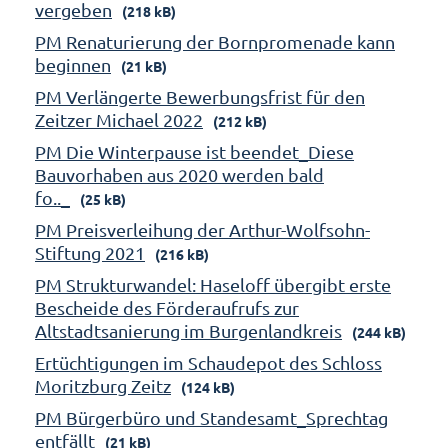
vergeben
(218 kB)
PM Renaturierung der Bornpromenade kann
beginnen
(21 kB)
PM Verlängerte Bewerbungsfrist für den
Zeitzer Michael 2022
(212 kB)
PM Die Winterpause ist beendet_Diese
Bauvorhaben aus 2020 werden bald
fo.._
(25 kB)
PM Preisverleihung der Arthur-Wolfsohn-
Stiftung 2021
(216 kB)
PM Strukturwandel: Haseloff übergibt erste
Bescheide des Förderaufrufs zur
Altstadtsanierung im Burgenlandkreis
(244 kB)
Ertüchtigungen im Schaudepot des Schloss
Moritzburg Zeitz
(124 kB)
PM Bürgerbüro und Standesamt_Sprechtag
entfällt
(21 kB)