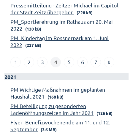
Pressemitteilung - Zeitzer Michael im Capitol
der Stadt Zeitz übergeben
(228 kB)
PM_Sportlerehrung im Rathaus am 20. Mai
2022
(130 kB)
PM_Kindertag im Rossnerpark am 1. Juni
2022
(227 kB)
4
1
2
3
5
6
7
2021
PM Wichtige Maßnahmen im geplanten
Haushalt 2021
(168 kB)
PM Beteiligung zu gesonderten
Ladenöffnungszeiten im Jahr 2021
(126 kB)
Flyer_Benefizwochenende am 11. und 12.
September
(3.6 MB)