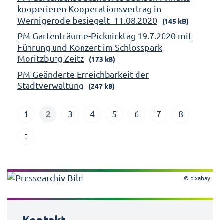
kooperieren Kooperationsvertrag in
Wernigerode besiegelt_11.08.2020
(145 kB)
PM Gartenträume-Picknicktag 19.7.2020 mit
Führung und Konzert im Schlosspark
Moritzburg Zeitz
(173 kB)
PM Geänderte Erreichbarkeit der
Stadtverwaltung
(247 kB)
2
1
3
4
5
6
7
8
© pixabay
Kontakt