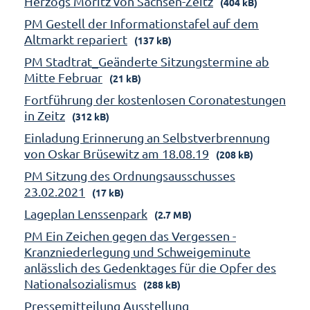
Herzogs Moritz von Sachsen-Zeitz
(404 kB)
PM Gestell der Informationstafel auf dem
Altmarkt repariert
(137 kB)
PM Stadtrat_Geänderte Sitzungstermine ab
Mitte Februar
(21 kB)
Fortführung der kostenlosen Coronatestungen
in Zeitz
(312 kB)
Einladung Erinnerung an Selbstverbrennung
von Oskar Brüsewitz am 18.08.19
(208 kB)
PM Sitzung des Ordnungsausschusses
23.02.2021
(17 kB)
Lageplan Lenssenpark
(2.7 MB)
PM Ein Zeichen gegen das Vergessen -
Kranzniederlegung und Schweigeminute
anlässlich des Gedenktages für die Opfer des
Nationalsozialismus
(288 kB)
Pressemitteilung Ausstellung