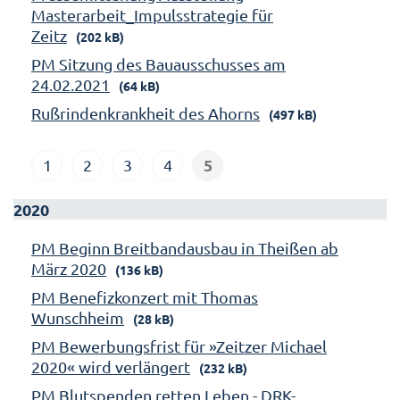
Masterarbeit_Impulsstrategie für
Zeitz
(202 kB)
PM Sitzung des Bauausschusses am
24.02.2021
(64 kB)
Rußrindenkrankheit des Ahorns
(497 kB)
5
1
2
3
4
2020
PM Beginn Breitbandausbau in Theißen ab
März 2020
(136 kB)
PM Benefizkonzert mit Thomas
Wunschheim
(28 kB)
PM Bewerbungsfrist für »Zeitzer Michael
2020« wird verlängert
(232 kB)
PM Blutspenden retten Leben - DRK-