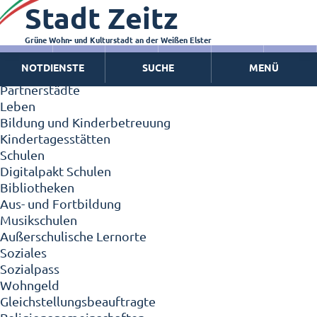
Stadt Zeitz
Zeitz - Die Kleinstadt
Willkommen in Zeitz!
Interview mit Oberbürgermeister Christian Thieme
Grüne Wohn- und Kulturstadt an der Weißen Elster
Zeitz - Stadt der Zukunft
NOTDIENSTE
SUCHE
MENÜ
Ortschaften
Partnerstädte
Leben
Bildung und Kinderbetreuung
Kindertagesstätten
Schulen
Digitalpakt Schulen
Bibliotheken
Aus- und Fortbildung
Musikschulen
Außerschulische Lernorte
Soziales
Sozialpass
Wohngeld
Gleichstellungsbeauftragte