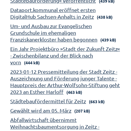
Städtebauförderung« veröffentlicht
(439 kB)
Dataport.kommunal eröffnet ersten
DigitalHub Sachsen-Anhalts in Zeitz
(438 kB)
Um- und Ausbau zur Evangelischen
Grundschule im ehemaligen
Franziskanerkloster haben begonnen
(439 kB)
Ein Jahr Projektbüro »Stadt der Zukunft Zeitz«
- Zwischenbilanz und der Blick nach
vorn
(444 kB)
2023-01-12 Pressemitteilung der Stadt Zeitz -
Auszeichnung und Förderung junger Talente -
Hauptpreis der Arthur-Wolfsohn-Stiftung geht
2023 an Esther Harloff
(463 kB)
Städtebaufördermittel für Zeitz
(663 kB)
Gewählt wird am 05. März
(207 kB)
Abfallwirtschaft übernimmt
Weihnachtsbaumentsorgung in Zeitz -