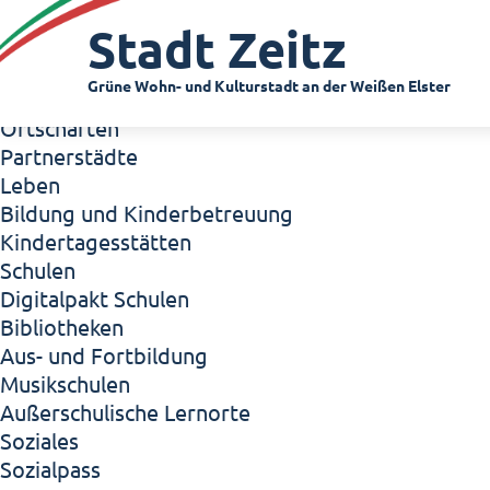
Zeitz - Die Kleinstadt
Stadt Zeitz
Willkommen in Zeitz!
Interview mit Oberbürgermeister Christian Thie
Grüne Wohn- und Kulturstadt an der Weißen Elster
Zeitz - Stadt der Zukunft
Ortschaften
Partnerstädte
Leben
Bildung und Kinderbetreuung
Kindertagesstätten
Schulen
Digitalpakt Schulen
Bibliotheken
Aus- und Fortbildung
Musikschulen
Außerschulische Lernorte
Soziales
Sozialpass