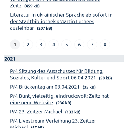
Zeitz
(459 kB)
Literatur in ukrainischer Sprache ab sofort in
der Stadtbibliothek »Martin Luther«
ausleihbar
(207 kB)
1
2
3
4
5
6
7
2021
PM Sitzung des Ausschusses für Bildung,
Soziales, Kultur und Sport 06.04.2021
(58 kB)
PM Brückentag am 03.04.2021
(35 kB)
PM Bunt, vielseitig, eindrucksvoll: Zeitz hat
eine neue Website
(236 kB)
PM 23. Zeitzer Michael
(133 kB)
PM Livestream Verleihung 23. Zeitzer
Michael
(87 kB)