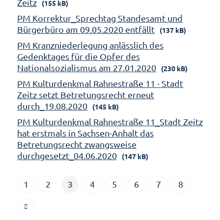
Zeitz
(155 kB)
PM Korrektur_Sprechtag Standesamt und
Bürgerbüro am 09.05.2020 entfällt
(137 kB)
PM Kranzniederlegung anlässlich des
Gedenktages für die Opfer des
Nationalsozialismus am 27.01.2020
(230 kB)
PM Kulturdenkmal Rahnestraße 11 - Stadt
Zeitz setzt Betretungsrecht erneut
durch_19.08.2020
(145 kB)
PM Kulturdenkmal Rahnestraße 11_Stadt Zeitz
hat erstmals in Sachsen-Anhalt das
Betretungsrecht zwangsweise
durchgesetzt_04.06.2020
(147 kB)
3
1
2
4
5
6
7
8