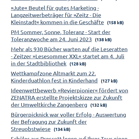
»Jute« Beutel für gutes Marketing -
Langzeitwerbeträger für »Zeitz - Die
Kleinstadt« kommen in die Geschäfte
(158 kB)
PM Sommer, Sonne, Toleranz - Start der
Toleranzwoche am 24. Juni 2023
(138 kB)
Mehr als 930 Bücher warten auf die Leseratten
- Zeitzer »Lesesommer XXL« startet am 4. Juli
in der Stadtbibliothek
(128 kB)
Wettkampfzone Altmarkt zum 22.
Kinderduathlon fest in Kinderhand
(127 kB)
Ideenwettbewerb »Revierpionier« fördert von
ZENATRA erstellte Projektskizze zur Zukunft
der Umweltkirche Zangenberg
(132 kB)
Bürgerpicknick war voller Erfolg - Auswertung
der Befragung zur Zukunft der
Streuobstwiese
(134 kB)
Schüler aus Prescott legen auf Ihrer Tour einen