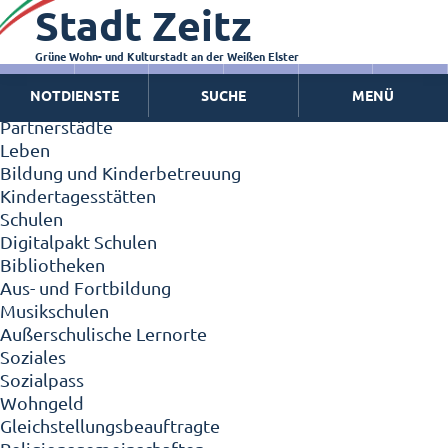
Stadt Zeitz
Zeitz - Die Kleinstadt
Willkommen in Zeitz!
Interview mit Oberbürgermeister Christian Thieme
Grüne Wohn- und Kulturstadt an der Weißen Elster
Zeitz - Stadt der Zukunft
NOTDIENSTE
SUCHE
MENÜ
Ortschaften
Partnerstädte
Leben
Bildung und Kinderbetreuung
Kindertagesstätten
Schulen
Digitalpakt Schulen
Bibliotheken
Aus- und Fortbildung
Musikschulen
Außerschulische Lernorte
Soziales
Sozialpass
Wohngeld
Gleichstellungsbeauftragte