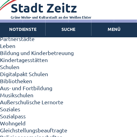
Stadt Zeitz
Zeitz - Die Kleinstadt
Willkommen in Zeitz!
Interview mit Oberbürgermeister Christian Thieme
Grüne Wohn- und Kulturstadt an der Weißen Elster
Zeitz - Stadt der Zukunft
NOTDIENSTE
SUCHE
MENÜ
Ortschaften
Partnerstädte
Leben
Bildung und Kinderbetreuung
Kindertagesstätten
Schulen
Digitalpakt Schulen
Bibliotheken
Aus- und Fortbildung
Musikschulen
Außerschulische Lernorte
Soziales
Sozialpass
Wohngeld
Gleichstellungsbeauftragte