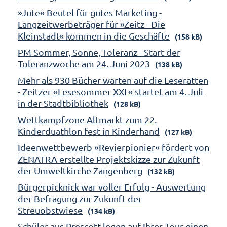
»Jute« Beutel für gutes Marketing -
Langzeitwerbeträger für »Zeitz - Die
Kleinstadt« kommen in die Geschäfte
(158 kB)
PM Sommer, Sonne, Toleranz - Start der
Toleranzwoche am 24. Juni 2023
(138 kB)
Mehr als 930 Bücher warten auf die Leseratten
- Zeitzer »Lesesommer XXL« startet am 4. Juli
in der Stadtbibliothek
(128 kB)
Wettkampfzone Altmarkt zum 22.
Kinderduathlon fest in Kinderhand
(127 kB)
Ideenwettbewerb »Revierpionier« fördert von
ZENATRA erstellte Projektskizze zur Zukunft
der Umweltkirche Zangenberg
(132 kB)
Bürgerpicknick war voller Erfolg - Auswertung
der Befragung zur Zukunft der
Streuobstwiese
(134 kB)
Schüler aus Prescott legen auf Ihrer Tour einen