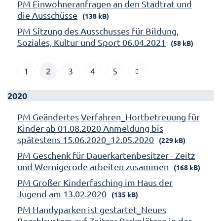
PM Einwohneranfragen an den Stadtrat und
die Ausschüsse
(138 kB)
PM Sitzung des Ausschusses für Bildung,
Soziales, Kultur und Sport 06.04.2021
(58 kB)
2
1
3
4
5
2020
PM Geändertes Verfahren_Hortbetreuung für
Kinder ab 01.08.2020 Anmeldung bis
spätestens 15.06.2020_12.05.2020
(229 kB)
PM Geschenk für Dauerkartenbesitzer - Zeitz
und Wernigerode arbeiten zusammen
(168 kB)
PM Großer Kinderfasching im Haus der
Jugend am 13.02.2020
(135 kB)
PM Handyparken ist gestartet_Neues
Bezahlsystem auf Zeitzer Parkplätzen in der