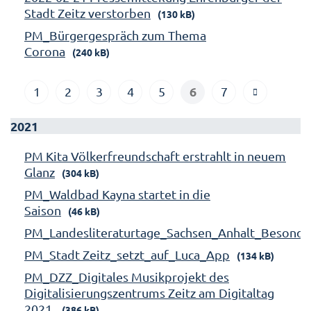
Stadt Zeitz verstorben
(130 kB)
PM_Bürgergespräch zum Thema
Corona
(240 kB)
6
1
2
3
4
5
7
2021
PM Kita Völkerfreundschaft erstrahlt in neuem
Glanz
(304 kB)
PM_Waldbad Kayna startet in die
Saison
(46 kB)
PM_Landesliteraturtage_Sachsen_Anhalt_Besonde
PM_Stadt Zeitz_setzt_auf_Luca_App
(134 kB)
PM_DZZ_Digitales Musikprojekt des
Digitalisierungszentrums Zeitz am Digitaltag
2021
(386 kB)