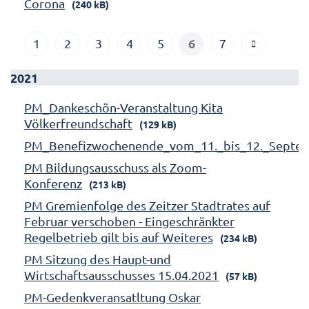
Corona
(240 kB)
6
1
2
3
4
5
7
2021
PM_Dankeschön-Veranstaltung Kita
Völkerfreundschaft
(129 kB)
PM_Benefizwochenende_vom_11._bis_12._Septe
PM Bildungsausschuss als Zoom-
Konferenz
(213 kB)
PM Gremienfolge des Zeitzer Stadtrates auf
Februar verschoben - Eingeschränkter
Regelbetrieb gilt bis auf Weiteres
(234 kB)
PM Sitzung des Haupt-und
Wirtschaftsausschusses 15.04.2021
(57 kB)
PM-Gedenkveransatltung Oskar