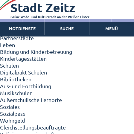
Stadt Zeitz
Zeitz - Die Kleinstadt
Willkommen in Zeitz!
Interview mit Oberbürgermeister Christian Thieme
Grüne Wohn- und Kulturstadt an der Weißen Elster
Zeitz - Stadt der Zukunft
NOTDIENSTE
SUCHE
MENÜ
Ortschaften
Partnerstädte
Leben
Bildung und Kinderbetreuung
Kindertagesstätten
Schulen
Digitalpakt Schulen
Bibliotheken
Aus- und Fortbildung
Musikschulen
Außerschulische Lernorte
Soziales
Sozialpass
Wohngeld
Gleichstellungsbeauftragte