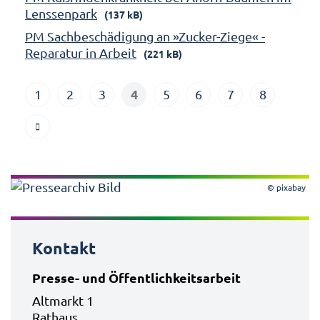
Lenssenpark
(137 kB)
PM Sachbeschädigung an »Zucker-Ziege« -
Reparatur in Arbeit
(221 kB)
4
1
2
3
5
6
7
8
© pixabay
Kontakt
Presse- und Öffentlichkeitsarbeit
Altmarkt 1
Rathaus