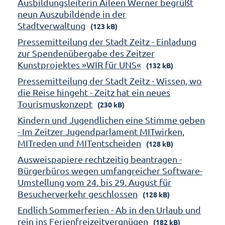
Ausbildungsleiterin Aileen Werner begrüßt
neun Auszubildende in der
Stadtverwaltung
(123 kB)
Pressemitteilung der Stadt Zeitz - Einladung
zur Spendenübergabe des Zeitzer
Kunstprojektes »WIR für UNS«
(132 kB)
Pressemitteilung der Stadt Zeitz - Wissen, wo
die Reise hingeht - Zeitz hat ein neues
Tourismuskonzept
(230 kB)
Kindern und Jugendlichen eine Stimme geben
- Im Zeitzer Jugendparlament MITwirken,
MITreden und MITentscheiden
(128 kB)
Ausweispapiere rechtzeitig beantragen -
Bürgerbüros wegen umfangreicher Software-
Umstellung vom 24. bis 29. August für
Besucherverkehr geschlossen
(128 kB)
Endlich Sommerferien - Ab in den Urlaub und
rein ins Ferienfreizeitvergnügen
(182 kB)