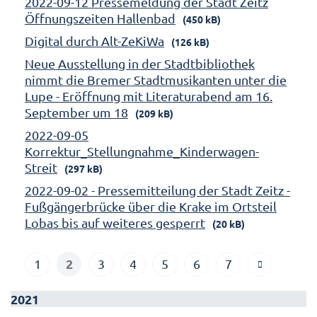
2022-09-12 Pressemeldung der Stadt Zeitz
Öffnungszeiten Hallenbad
(450 kB)
Digital durch Alt-ZeKiWa
(126 kB)
Neue Ausstellung in der Stadtbibliothek
nimmt die Bremer Stadtmusikanten unter die
Lupe - Eröffnung mit Literaturabend am 16.
September um 18
(209 kB)
2022-09-05
Korrektur_Stellungnahme_Kinderwagen-
Streit
(297 kB)
2022-09-02 - Pressemitteilung der Stadt Zeitz -
Fußgängerbrücke über die Krake im Ortsteil
Lobas bis auf weiteres gesperrt
(20 kB)
2
1
3
4
5
6
7
2021