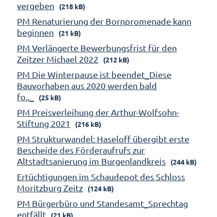
vergeben
(218 kB)
PM Renaturierung der Bornpromenade kann
beginnen
(21 kB)
PM Verlängerte Bewerbungsfrist für den
Zeitzer Michael 2022
(212 kB)
PM Die Winterpause ist beendet_Diese
Bauvorhaben aus 2020 werden bald
fo.._
(25 kB)
PM Preisverleihung der Arthur-Wolfsohn-
Stiftung 2021
(216 kB)
PM Strukturwandel: Haseloff übergibt erste
Bescheide des Förderaufrufs zur
Altstadtsanierung im Burgenlandkreis
(244 kB)
Ertüchtigungen im Schaudepot des Schloss
Moritzburg Zeitz
(124 kB)
PM Bürgerbüro und Standesamt_Sprechtag
entfällt
(21 kB)