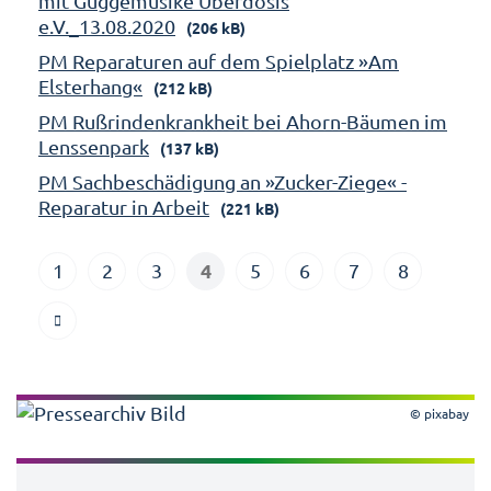
mit Guggemusike Überdosis
e.V._13.08.2020
(206 kB)
PM Reparaturen auf dem Spielplatz »Am
Elsterhang«
(212 kB)
PM Rußrindenkrankheit bei Ahorn-Bäumen im
Lenssenpark
(137 kB)
PM Sachbeschädigung an »Zucker-Ziege« -
Reparatur in Arbeit
(221 kB)
4
1
2
3
5
6
7
8
© pixabay