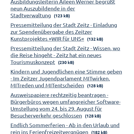
Ausbildungsleiterin Aileen Werner begrüßt
neun Auszubildende in der
Stadtverwaltung
(123 kB)
Pressemitteilung der Stadt Zeitz - Einladung
zur Spendenübergabe des Zeitzer
Kunstprojektes »WIR für UNS«
(132 kB)
Pressemitteilung der Stadt Zeitz - Wissen, wo
die Reise hingeht - Zeitz hat ein neues
Tourismuskonzept
(230 kB)
Kindern und Jugendlichen eine Stimme geben
- Im Zeitzer Jugendparlament MITwirken,
MITreden und MITentscheiden
(128 kB)
Ausweispapiere rechtzeitig beantragen -
Bürgerbüros wegen umfangreicher Software-
Umstellung vom 24. bis 29. August für
Besucherverkehr geschlossen
(128 kB)
Endlich Sommerferien - Ab in den Urlaub und
rein ins Ferienfreizeitvergnügen
(182 kB)