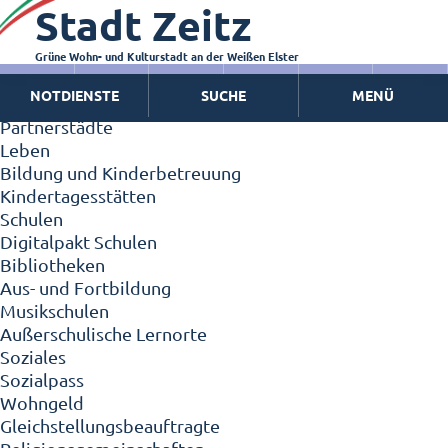
Stadt Zeitz
Zeitz - Die Kleinstadt
Willkommen in Zeitz!
Interview mit Oberbürgermeister Christian Thieme
Grüne Wohn- und Kulturstadt an der Weißen Elster
Zeitz - Stadt der Zukunft
NOTDIENSTE
SUCHE
MENÜ
Ortschaften
Partnerstädte
Leben
Bildung und Kinderbetreuung
Kindertagesstätten
Schulen
Digitalpakt Schulen
Bibliotheken
Aus- und Fortbildung
Musikschulen
Außerschulische Lernorte
Soziales
Sozialpass
Wohngeld
Gleichstellungsbeauftragte