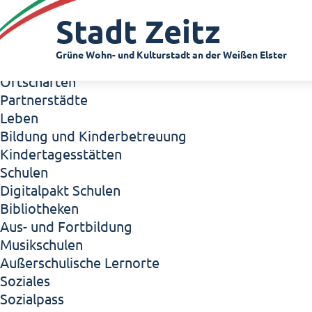
Zeitz - Die Kleinstadt
Stadt Zeitz
Willkommen in Zeitz!
Interview mit Oberbürgermeister Christian Thie
Grüne Wohn- und Kulturstadt an der Weißen Elster
Zeitz - Stadt der Zukunft
Ortschaften
Partnerstädte
Leben
Bildung und Kinderbetreuung
Kindertagesstätten
Schulen
Digitalpakt Schulen
Bibliotheken
Aus- und Fortbildung
Musikschulen
Außerschulische Lernorte
Soziales
Sozialpass