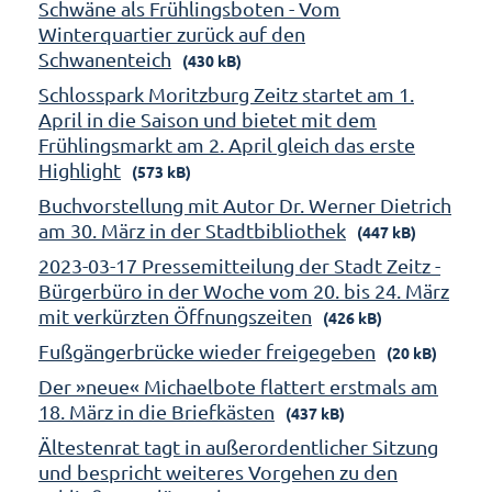
Schwäne als Frühlingsboten - Vom
Winterquartier zurück auf den
Schwanenteich
(430 kB)
Schlosspark Moritzburg Zeitz startet am 1.
April in die Saison und bietet mit dem
Frühlingsmarkt am 2. April gleich das erste
Highlight
(573 kB)
Buchvorstellung mit Autor Dr. Werner Dietrich
am 30. März in der Stadtbibliothek
(447 kB)
2023-03-17 Pressemitteilung der Stadt Zeitz -
Bürgerbüro in der Woche vom 20. bis 24. März
mit verkürzten Öffnungszeiten
(426 kB)
Fußgängerbrücke wieder freigegeben
(20 kB)
Der »neue« Michaelbote flattert erstmals am
18. März in die Briefkästen
(437 kB)
Ältestenrat tagt in außerordentlicher Sitzung
und bespricht weiteres Vorgehen zu den