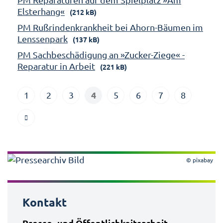
Elsterhang«
(212 kB)
PM Rußrindenkrankheit bei Ahorn-Bäumen im
Lenssenpark
(137 kB)
PM Sachbeschädigung an »Zucker-Ziege« -
Reparatur in Arbeit
(221 kB)
4
1
2
3
5
6
7
8
© pixabay
Kontakt
Presse- und Öffentlichkeitsarbeit