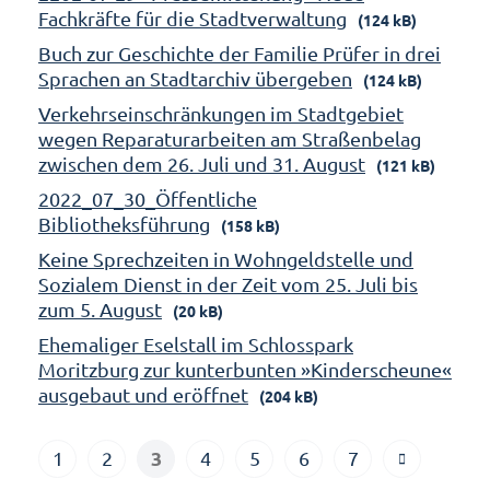
Fachkräfte für die Stadtverwaltung
(124 kB)
Buch zur Geschichte der Familie Prüfer in drei
Sprachen an Stadtarchiv übergeben
(124 kB)
Verkehrseinschränkungen im Stadtgebiet
wegen Reparaturarbeiten am Straßenbelag
zwischen dem 26. Juli und 31. August
(121 kB)
2022_07_30_Öffentliche
Bibliotheksführung
(158 kB)
Keine Sprechzeiten in Wohngeldstelle und
Sozialem Dienst in der Zeit vom 25. Juli bis
zum 5. August
(20 kB)
Ehemaliger Eselstall im Schlosspark
Moritzburg zur kunterbunten »Kinderscheune«
ausgebaut und eröffnet
(204 kB)
3
1
2
4
5
6
7