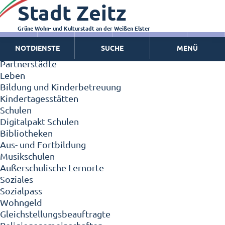
Stadt Zeitz
Zeitz - Die Kleinstadt
Willkommen in Zeitz!
Interview mit Oberbürgermeister Christian Thieme
Grüne Wohn- und Kulturstadt an der Weißen Elster
Zeitz - Stadt der Zukunft
NOTDIENSTE
SUCHE
MENÜ
Ortschaften
Partnerstädte
Leben
Bildung und Kinderbetreuung
Kindertagesstätten
Schulen
Digitalpakt Schulen
Bibliotheken
Aus- und Fortbildung
Musikschulen
Außerschulische Lernorte
Soziales
Sozialpass
Wohngeld
Gleichstellungsbeauftragte