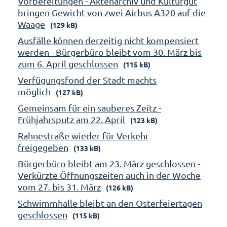
Vorbereitungen - Aktenarchiv und Kulturgut
bringen Gewicht von zwei Airbus A320 auf die
Waage
(129 kB)
Ausfälle können derzeitig nicht kompensiert
werden - Bürgerbüro bleibt vom 30. März bis
zum 6. April geschlossen
(115 kB)
Verfügungsfond der Stadt machts
möglich
(127 kB)
Gemeinsam für ein sauberes Zeitz -
Frühjahrsputz am 22. April
(123 kB)
Rahnestraße wieder für Verkehr
freigegeben
(133 kB)
Bürgerbüro bleibt am 23. März geschlossen -
Verkürzte Öffnungszeiten auch in der Woche
vom 27. bis 31. März
(126 kB)
Schwimmhalle bleibt an den Osterfeiertagen
geschlossen
(115 kB)