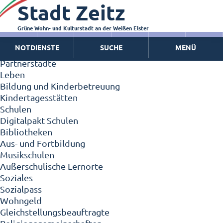
Stadt Zeitz
Zeitz - Die Kleinstadt
Willkommen in Zeitz!
Interview mit Oberbürgermeister Christian Thieme
Grüne Wohn- und Kulturstadt an der Weißen Elster
Zeitz - Stadt der Zukunft
NOTDIENSTE
SUCHE
MENÜ
Ortschaften
Partnerstädte
Leben
Bildung und Kinderbetreuung
Kindertagesstätten
Schulen
Digitalpakt Schulen
Bibliotheken
Aus- und Fortbildung
Musikschulen
Außerschulische Lernorte
Soziales
Sozialpass
Wohngeld
Gleichstellungsbeauftragte