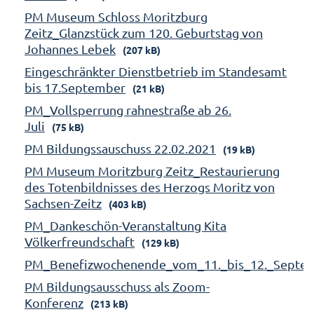
PM Museum Schloss Moritzburg
Zeitz_Glanzstück zum 120. Geburtstag von
Johannes Lebek
(207 kB)
Eingeschränkter Dienstbetrieb im Standesamt
bis 17.September
(21 kB)
PM_Vollsperrung rahnestraße ab 26.
Juli
(75 kB)
PM Bildungssauschuss 22.02.2021
(19 kB)
PM Museum Moritzburg Zeitz_Restaurierung
des Totenbildnisses des Herzogs Moritz von
Sachsen-Zeitz
(403 kB)
PM_Dankeschön-Veranstaltung Kita
Völkerfreundschaft
(129 kB)
PM_Benefizwochenende_vom_11._bis_12._Septe
PM Bildungsausschuss als Zoom-
Konferenz
(213 kB)