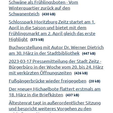
Schwäne als Frühlingsboten - Vom
Winterquartier zurück auf den
Schwanenteich
(430 kB)
Schlosspark Moritzburg Zeitz startet am 1.
April in die Saison und bietet mit dem
Frühlingsmarkt am 2. April gleich das erste
Highlight
(573 kB)
Buchvorstellung mit Autor Dr. Werner Dietrich
am 30. März in der Stadtbibliothek
(447 kB)
2023-03-17 Pressemitteilung der Stadt Zeitz -
Bürgerbüro in der Woche vom 20. bis 24. März
mit verkürzten Öffnungszeiten
(426 kB)
Fußgängerbrücke wieder freigegeben
(20 kB)
Der »neue« Michaelbote flattert erstmals am
18. März in die Briefkästen
(437 kB)
Ältestenrat tagt in außerordentlicher Sitzung
und bespricht weiteres Vorgehen zu den