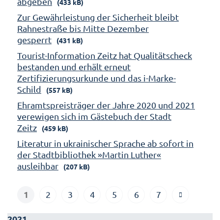
abgeben
(433 kB)
Zur Gewährleistung der Sicherheit bleibt
Rahnestraße bis Mitte Dezember
gesperrt
(431 kB)
Tourist-Information Zeitz hat Qualitätscheck
bestanden und erhält erneut
Zertifizierungsurkunde und das i-Marke-
Schild
(557 kB)
Ehramtspreisträger der Jahre 2020 und 2021
verewigen sich im Gästebuch der Stadt
Zeitz
(459 kB)
Literatur in ukrainischer Sprache ab sofort in
der Stadtbibliothek »Martin Luther«
ausleihbar
(207 kB)
1
2
3
4
5
6
7
2021