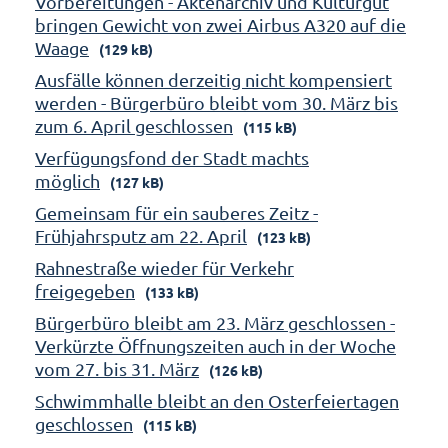
Vorbereitungen - Aktenarchiv und Kulturgut
bringen Gewicht von zwei Airbus A320 auf die
Waage
(129 kB)
Ausfälle können derzeitig nicht kompensiert
werden - Bürgerbüro bleibt vom 30. März bis
zum 6. April geschlossen
(115 kB)
Verfügungsfond der Stadt machts
möglich
(127 kB)
Gemeinsam für ein sauberes Zeitz -
Frühjahrsputz am 22. April
(123 kB)
Rahnestraße wieder für Verkehr
freigegeben
(133 kB)
Bürgerbüro bleibt am 23. März geschlossen -
Verkürzte Öffnungszeiten auch in der Woche
vom 27. bis 31. März
(126 kB)
Schwimmhalle bleibt an den Osterfeiertagen
geschlossen
(115 kB)