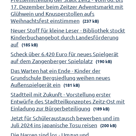
17. Dezember beim Zeitzer Adventsmarkt mit
Glühwein und Knusperstollen aufs
Weihnachtsfest einstimmen
(237 kB)
Neuer Stoff für kleine Leser - Bibliothek stockt
Kinderbuchangebot durch Landesförderung
auf
(185 kB)
Scheck über 6.420 Euro für neues Spielgerät
auf dem Zangenberger Spielplatz
(190 kB)
Das Warten hat ein Ende - Kinder der
Grundschule Bergsiedlung weihen neues
Außenspielgerät ein
(181 kB)
Stadtteil mit Zukunft - Vorstellung erster
Entwürfe des Stadtteilkonzeptes Zeitz-Ost mit
Einladung zur Bürgerbeteiligung
(189 kB)
Jetzt für Schüleraustausch bewerben und im
Juli 2024 ins japanische Tosu reisen
(200 kB)
Die Narren sind los - Umzug und