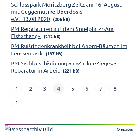
Schlosspark Moritzburg Zeitz am 16. August
mit Guggemusike Überdosis
e.V._13.08.2020
(206 kB)
PM Reparaturen auf dem Spielplatz »Am
Elsterhang«
(212 kB)
PM Rußrindenkrankheit bei Ahorn-Bäumen im
Lenssenpark
(137 kB)
PM Sachbeschädigung an »Zucker-Ziege« -
Reparatur in Arbeit
(221 kB)
4
1
2
3
5
6
7
8
© pixabay