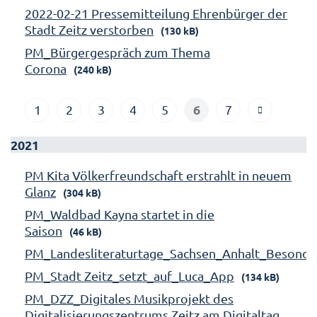
2022-02-21 Pressemitteilung Ehrenbürger der
Stadt Zeitz verstorben
(130 kB)
PM_Bürgergespräch zum Thema
Corona
(240 kB)
6
1
2
3
4
5
7
2021
PM Kita Völkerfreundschaft erstrahlt in neuem
Glanz
(304 kB)
PM_Waldbad Kayna startet in die
Saison
(46 kB)
PM_Landesliteraturtage_Sachsen_Anhalt_Besonde
PM_Stadt Zeitz_setzt_auf_Luca_App
(134 kB)
PM_DZZ_Digitales Musikprojekt des
Digitalisierungszentrums Zeitz am Digitaltag