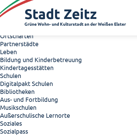
Zeitz - Die Kleinstadt
Stadt Zeitz
Willkommen in Zeitz!
Interview mit Oberbürgermeister Christian Thie
Grüne Wohn- und Kulturstadt an der Weißen Elster
Zeitz - Stadt der Zukunft
Ortschaften
Partnerstädte
Leben
Bildung und Kinderbetreuung
Kindertagesstätten
Schulen
Digitalpakt Schulen
Bibliotheken
Aus- und Fortbildung
Musikschulen
Außerschulische Lernorte
Soziales
Sozialpass