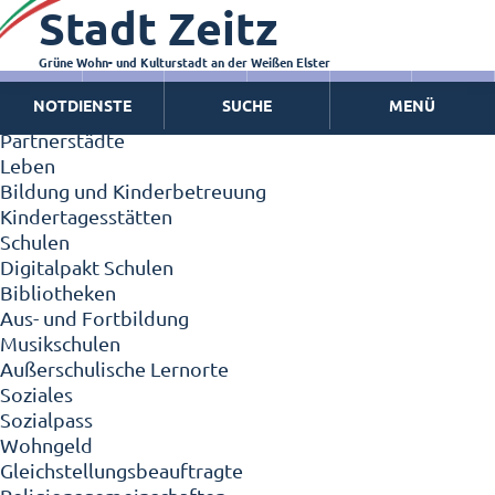
Stadt Zeitz
Zeitz - Die Kleinstadt
Willkommen in Zeitz!
Interview mit Oberbürgermeister Christian Thieme
Grüne Wohn- und Kulturstadt an der Weißen Elster
Zeitz - Stadt der Zukunft
NOTDIENSTE
SUCHE
MENÜ
Ortschaften
Partnerstädte
Leben
Bildung und Kinderbetreuung
Kindertagesstätten
Schulen
Digitalpakt Schulen
Bibliotheken
Aus- und Fortbildung
Musikschulen
Außerschulische Lernorte
Soziales
Sozialpass
Wohngeld
Gleichstellungsbeauftragte