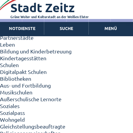
Stadt Zeitz
Zeitz - Die Kleinstadt
Willkommen in Zeitz!
Interview mit Oberbürgermeister Christian Thieme
Grüne Wohn- und Kulturstadt an der Weißen Elster
Zeitz - Stadt der Zukunft
NOTDIENSTE
SUCHE
MENÜ
Ortschaften
Partnerstädte
Leben
Bildung und Kinderbetreuung
Kindertagesstätten
Schulen
Digitalpakt Schulen
Bibliotheken
Aus- und Fortbildung
Musikschulen
Außerschulische Lernorte
Soziales
Sozialpass
Wohngeld
Gleichstellungsbeauftragte