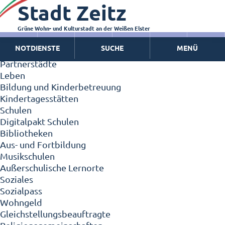
Stadt Zeitz
Zeitz - Die Kleinstadt
Willkommen in Zeitz!
Interview mit Oberbürgermeister Christian Thieme
Grüne Wohn- und Kulturstadt an der Weißen Elster
Zeitz - Stadt der Zukunft
NOTDIENSTE
SUCHE
MENÜ
Ortschaften
Partnerstädte
Leben
Bildung und Kinderbetreuung
Kindertagesstätten
Schulen
Digitalpakt Schulen
Bibliotheken
Aus- und Fortbildung
Musikschulen
Außerschulische Lernorte
Soziales
Sozialpass
Wohngeld
Gleichstellungsbeauftragte