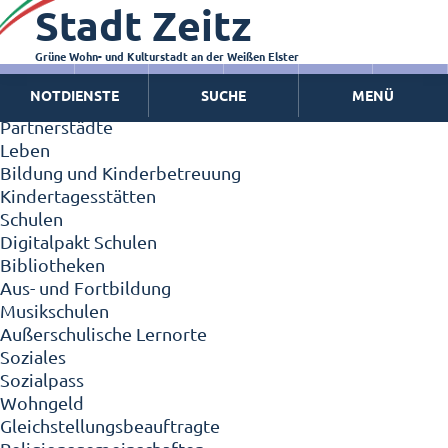
Stadt Zeitz
Zeitz - Die Kleinstadt
Willkommen in Zeitz!
Interview mit Oberbürgermeister Christian Thieme
Grüne Wohn- und Kulturstadt an der Weißen Elster
Zeitz - Stadt der Zukunft
NOTDIENSTE
SUCHE
MENÜ
Ortschaften
Partnerstädte
Leben
Bildung und Kinderbetreuung
Kindertagesstätten
Schulen
Digitalpakt Schulen
Bibliotheken
Aus- und Fortbildung
Musikschulen
Außerschulische Lernorte
Soziales
Sozialpass
Wohngeld
Gleichstellungsbeauftragte