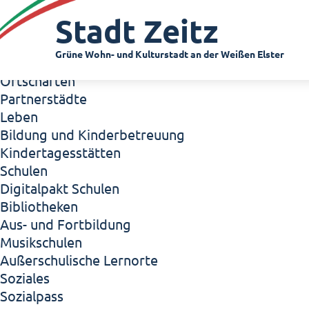
Zeitz - Die Kleinstadt
Stadt Zeitz
Willkommen in Zeitz!
Interview mit Oberbürgermeister Christian Thie
Grüne Wohn- und Kulturstadt an der Weißen Elster
Zeitz - Stadt der Zukunft
Ortschaften
Partnerstädte
Leben
Bildung und Kinderbetreuung
Kindertagesstätten
Schulen
Digitalpakt Schulen
Bibliotheken
Aus- und Fortbildung
Musikschulen
Außerschulische Lernorte
Soziales
Sozialpass