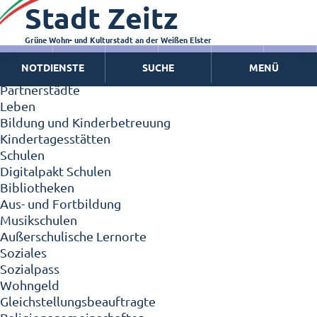
Stadt Zeitz
Zeitz - Die Kleinstadt
Willkommen in Zeitz!
Interview mit Oberbürgermeister Christian Thieme
Grüne Wohn- und Kulturstadt an der Weißen Elster
Zeitz - Stadt der Zukunft
NOTDIENSTE
SUCHE
MENÜ
Ortschaften
Partnerstädte
Leben
Bildung und Kinderbetreuung
Kindertagesstätten
Schulen
Digitalpakt Schulen
Bibliotheken
Aus- und Fortbildung
Musikschulen
Außerschulische Lernorte
Soziales
Sozialpass
Wohngeld
Gleichstellungsbeauftragte