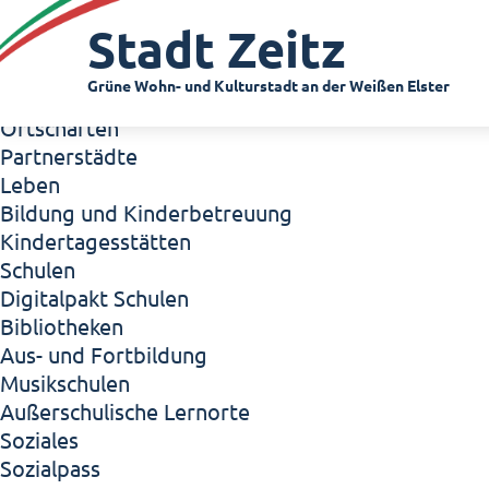
Zeitz - Die Kleinstadt
Stadt Zeitz
Willkommen in Zeitz!
Interview mit Oberbürgermeister Christian Thie
Grüne Wohn- und Kulturstadt an der Weißen Elster
Zeitz - Stadt der Zukunft
Ortschaften
Partnerstädte
Leben
Bildung und Kinderbetreuung
Kindertagesstätten
Schulen
Digitalpakt Schulen
Bibliotheken
Aus- und Fortbildung
Musikschulen
Außerschulische Lernorte
Soziales
Sozialpass