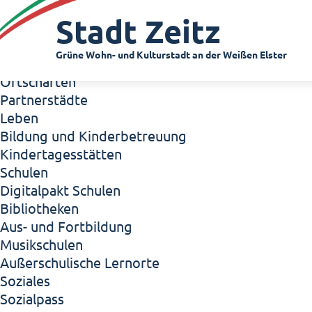
Zeitz - Die Kleinstadt
Stadt Zeitz
Willkommen in Zeitz!
Interview mit Oberbürgermeister Christian Thie
Grüne Wohn- und Kulturstadt an der Weißen Elster
Zeitz - Stadt der Zukunft
Ortschaften
Partnerstädte
Leben
Bildung und Kinderbetreuung
Kindertagesstätten
Schulen
Digitalpakt Schulen
Bibliotheken
Aus- und Fortbildung
Musikschulen
Außerschulische Lernorte
Soziales
Sozialpass