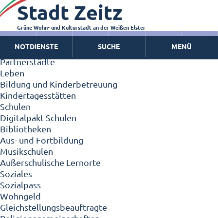
Stadt Zeitz
Zeitz - Die Kleinstadt
Willkommen in Zeitz!
Interview mit Oberbürgermeister Christian Thieme
Grüne Wohn- und Kulturstadt an der Weißen Elster
Zeitz - Stadt der Zukunft
NOTDIENSTE
SUCHE
MENÜ
Ortschaften
Partnerstädte
Leben
Bildung und Kinderbetreuung
Kindertagesstätten
Schulen
Digitalpakt Schulen
Bibliotheken
Aus- und Fortbildung
Musikschulen
Außerschulische Lernorte
Soziales
Sozialpass
Wohngeld
Gleichstellungsbeauftragte