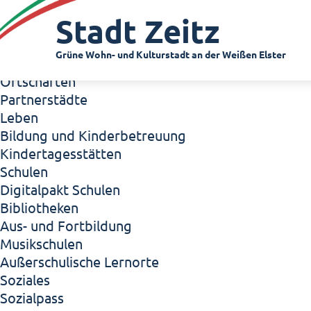
Zeitz - Die Kleinstadt
Stadt Zeitz
Willkommen in Zeitz!
Interview mit Oberbürgermeister Christian Thie
Grüne Wohn- und Kulturstadt an der Weißen Elster
Zeitz - Stadt der Zukunft
Ortschaften
Partnerstädte
Leben
Bildung und Kinderbetreuung
Kindertagesstätten
Schulen
Digitalpakt Schulen
Bibliotheken
Aus- und Fortbildung
Musikschulen
Außerschulische Lernorte
Soziales
Sozialpass