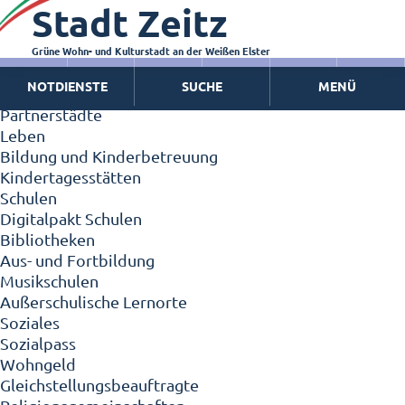
Stadt Zeitz
Zeitz - Die Kleinstadt
Willkommen in Zeitz!
Interview mit Oberbürgermeister Christian Thieme
Grüne Wohn- und Kulturstadt an der Weißen Elster
Zeitz - Stadt der Zukunft
NOTDIENSTE
SUCHE
MENÜ
Ortschaften
Partnerstädte
Leben
Bildung und Kinderbetreuung
Kindertagesstätten
Schulen
Digitalpakt Schulen
Bibliotheken
Aus- und Fortbildung
Musikschulen
Außerschulische Lernorte
Soziales
Sozialpass
Wohngeld
Gleichstellungsbeauftragte