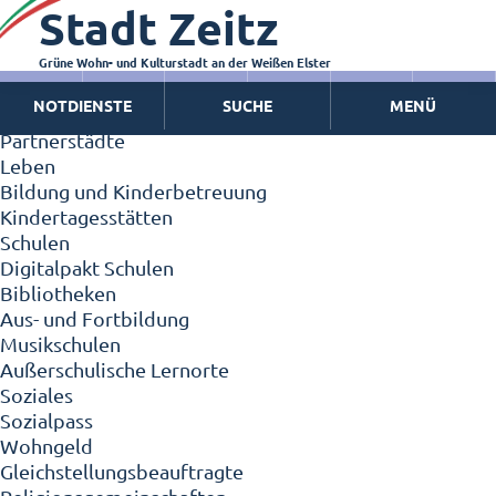
Stadt Zeitz
Zeitz - Die Kleinstadt
Willkommen in Zeitz!
Interview mit Oberbürgermeister Christian Thieme
Grüne Wohn- und Kulturstadt an der Weißen Elster
Zeitz - Stadt der Zukunft
NOTDIENSTE
SUCHE
MENÜ
Ortschaften
Partnerstädte
Leben
Bildung und Kinderbetreuung
Kindertagesstätten
Schulen
Digitalpakt Schulen
Bibliotheken
Aus- und Fortbildung
Musikschulen
Außerschulische Lernorte
Soziales
Sozialpass
Wohngeld
Gleichstellungsbeauftragte