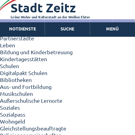
Stadt Zeitz
Zeitz - Die Kleinstadt
Willkommen in Zeitz!
Interview mit Oberbürgermeister Christian Thieme
Grüne Wohn- und Kulturstadt an der Weißen Elster
Zeitz - Stadt der Zukunft
NOTDIENSTE
SUCHE
MENÜ
Ortschaften
Partnerstädte
Leben
Bildung und Kinderbetreuung
Kindertagesstätten
Schulen
Digitalpakt Schulen
Bibliotheken
Aus- und Fortbildung
Musikschulen
Außerschulische Lernorte
Soziales
Sozialpass
Wohngeld
Gleichstellungsbeauftragte