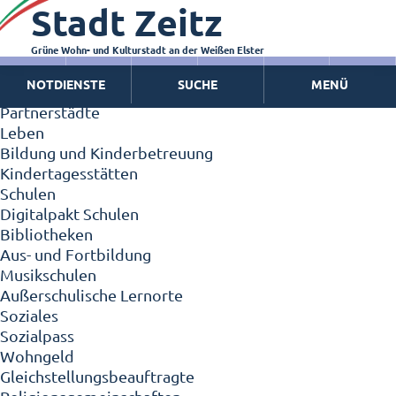
Stadt Zeitz
Zeitz - Die Kleinstadt
Willkommen in Zeitz!
Interview mit Oberbürgermeister Christian Thieme
Grüne Wohn- und Kulturstadt an der Weißen Elster
Zeitz - Stadt der Zukunft
NOTDIENSTE
SUCHE
MENÜ
Ortschaften
Partnerstädte
Leben
Bildung und Kinderbetreuung
Kindertagesstätten
Schulen
Digitalpakt Schulen
Bibliotheken
Aus- und Fortbildung
Musikschulen
Außerschulische Lernorte
Soziales
Sozialpass
Wohngeld
Gleichstellungsbeauftragte