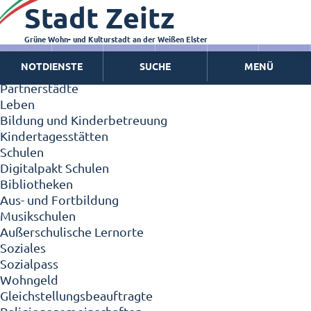
Stadt Zeitz
Zeitz - Die Kleinstadt
Willkommen in Zeitz!
Interview mit Oberbürgermeister Christian Thieme
Grüne Wohn- und Kulturstadt an der Weißen Elster
Zeitz - Stadt der Zukunft
NOTDIENSTE
SUCHE
MENÜ
Ortschaften
Partnerstädte
Leben
Bildung und Kinderbetreuung
Kindertagesstätten
Schulen
Digitalpakt Schulen
Bibliotheken
Aus- und Fortbildung
Musikschulen
Außerschulische Lernorte
Soziales
Sozialpass
Wohngeld
Gleichstellungsbeauftragte