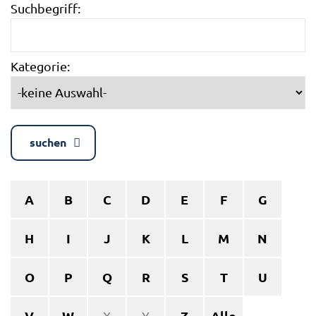
Suchbegriff:
Kategorie:
suchen
A
B
C
D
E
F
G
H
I
J
K
L
M
N
O
P
Q
R
S
T
U
V
W
Z
Alle
X
Y