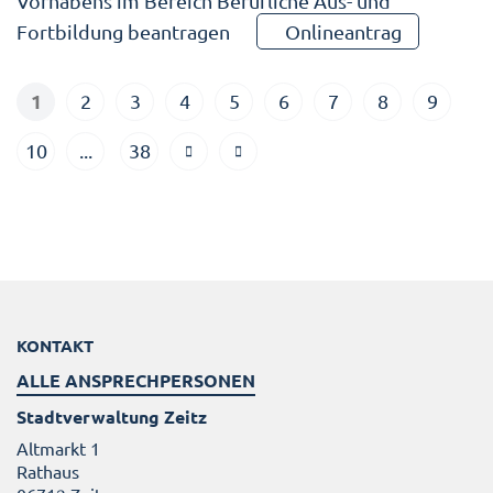
Vorhabens im Bereich Berufliche Aus- und
Fortbildung beantragen
Onlineantrag
1
2
3
4
5
6
7
8
9
10
...
38
KONTAKT
ALLE ANSPRECHPERSONEN
Stadtverwaltung Zeitz
Altmarkt 1
Rathaus