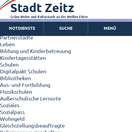
Stadt Zeitz
Zeitz - Die Kleinstadt
Willkommen in Zeitz!
Interview mit Oberbürgermeister Christian Thieme
Grüne Wohn- und Kulturstadt an der Weißen Elster
Zeitz - Stadt der Zukunft
NOTDIENSTE
SUCHE
MENÜ
Ortschaften
Partnerstädte
Leben
Bildung und Kinderbetreuung
Kindertagesstätten
Schulen
Digitalpakt Schulen
Bibliotheken
Aus- und Fortbildung
Musikschulen
Außerschulische Lernorte
Soziales
Sozialpass
Wohngeld
Gleichstellungsbeauftragte