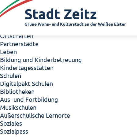
Zeitz - Die Kleinstadt
Stadt Zeitz
Willkommen in Zeitz!
Interview mit Oberbürgermeister Christian Thie
Grüne Wohn- und Kulturstadt an der Weißen Elster
Zeitz - Stadt der Zukunft
Ortschaften
Partnerstädte
Leben
Bildung und Kinderbetreuung
Kindertagesstätten
Schulen
Digitalpakt Schulen
Bibliotheken
Aus- und Fortbildung
Musikschulen
Außerschulische Lernorte
Soziales
Sozialpass