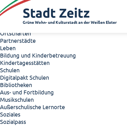
Zeitz - Die Kleinstadt
Stadt Zeitz
Willkommen in Zeitz!
Interview mit Oberbürgermeister Christian Thie
Grüne Wohn- und Kulturstadt an der Weißen Elster
Zeitz - Stadt der Zukunft
Ortschaften
Partnerstädte
Leben
Bildung und Kinderbetreuung
Kindertagesstätten
Schulen
Digitalpakt Schulen
Bibliotheken
Aus- und Fortbildung
Musikschulen
Außerschulische Lernorte
Soziales
Sozialpass