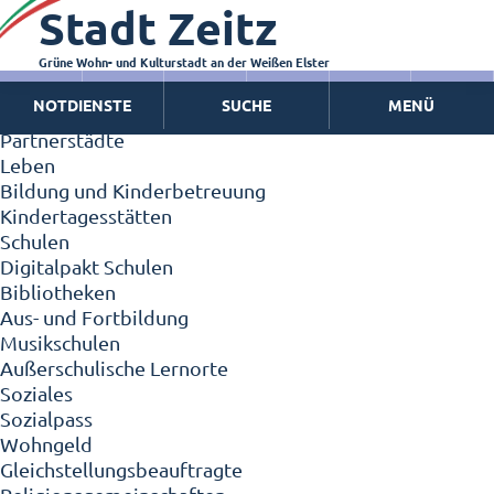
Stadt Zeitz
Zeitz - Die Kleinstadt
Willkommen in Zeitz!
Interview mit Oberbürgermeister Christian Thieme
Grüne Wohn- und Kulturstadt an der Weißen Elster
Zeitz - Stadt der Zukunft
NOTDIENSTE
SUCHE
MENÜ
Ortschaften
Partnerstädte
Leben
Bildung und Kinderbetreuung
Kindertagesstätten
Schulen
Digitalpakt Schulen
Bibliotheken
Aus- und Fortbildung
Musikschulen
Außerschulische Lernorte
Soziales
Sozialpass
Wohngeld
Gleichstellungsbeauftragte